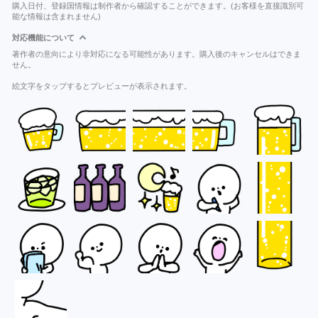
購入日付、登録国情報は制作者から確認することができます。(お客様を直接識別可
能な情報は含まれません)
対応機能について
著作者の意向により非対応になる可能性があります。購入後のキャンセルはできま
せん。
絵文字をタップするとプレビューが表示されます。