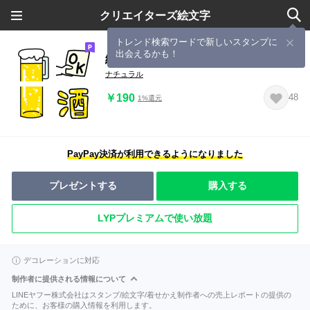
クリエイターズ絵文字
トレンド検索ワードで新しいスタンプに
出会えるかも！
絵文字◎お酒/好き/誘い
ナチュラル
￥190
48
1%還元
PayPay決済が利用できるようになりました
プレゼントする
購入する
LYPプレミアムで使い放題
デコレーションに対応
制作者に提供される情報について
LINEヤフー株式会社はスタンプ/絵文字/着せかえ制作者への売上レポートの提供の
ために、お客様の購入情報を利用します。