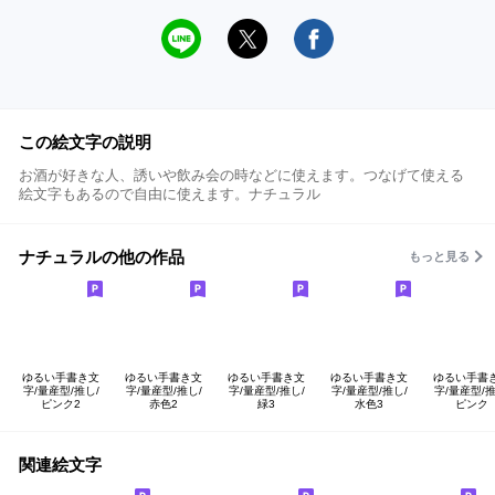
この絵文字の説明
お酒が好きな人、誘いや飲み会の時などに使えます。つなげて使える
絵文字もあるので自由に使えます。ナチュラル
ナチュラルの他の作品
もっと見る
ゆるい手書き文
ゆるい手書き文
ゆるい手書き文
ゆるい手書き文
ゆるい手書
字/量産型/推し/
字/量産型/推し/
字/量産型/推し/
字/量産型/推し/
字/量産型/推
ピンク2
赤色2
緑3
水色3
ピンク
関連絵文字