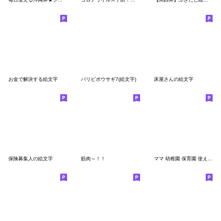
お金で解決する絵文字
パリピポウサギ7(絵文字)
床屋さんの絵文字
保険募集人の絵文字
筋肉～！！
ママ 幼稚園 保育園 使える絵文字