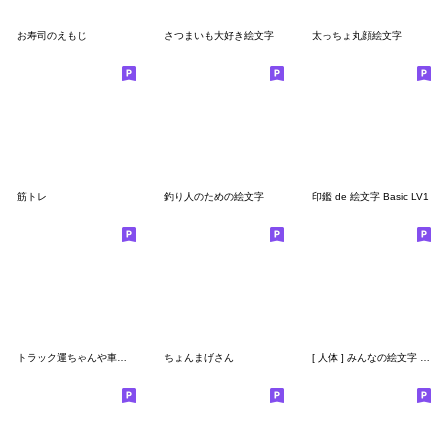
お寿司のえもじ
さつまいも大好き絵文字
太っちょ丸顔絵文字
筋トレ
釣り人のための絵文字
印鑑 de 絵文字 Basic LV1
トラック運ちゃんや車好きな人に♪
ちょんまげさん
[ 人体 ] みんなの絵文字 基本セット