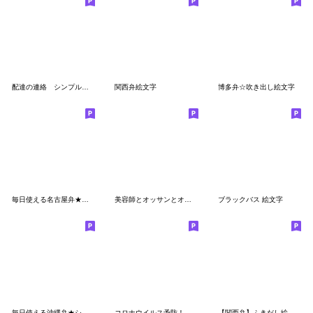
配達の連絡 シンプル絵文字
関西弁絵文字
博多弁☆吹き出し絵文字
毎日使える名古屋弁★シンプル白黒吹き出し
美容師とオッサンとオバサン絵文字
ブラックバス 絵文字
毎日使える沖縄弁★シンプル手書き吹き出し
コロナウイルス予防！絵文字【40個】
【関西弁】ふきだし絵文字