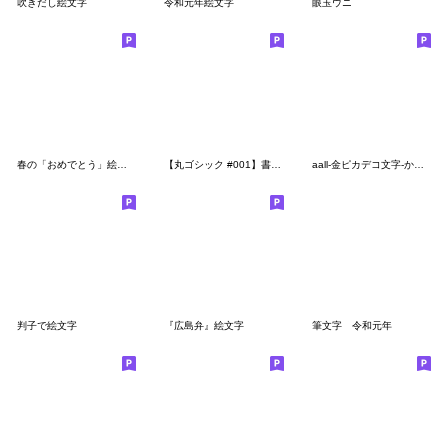
吹きだし絵文字
令和元年絵文字
眼玉ウニ
春の「おめでとう」絵文字!!
【丸ゴシック #001】書体絵文字
aall-金ピカデコ文字-かなカナ
判子で絵文字
『広島弁』絵文字
筆文字 令和元年