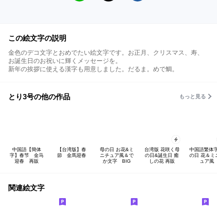
この絵文字の説明
金色のデコ文字とおめでたい絵文字です。お正月、クリスマス、寿、
お誕生日のお祝いに輝くメッセージを。
新年の挨拶に使える漢字も用意しました。だるま。めで鯛。
とり3号の他の作品
もっと見る
中国語【簡体
【台湾版】春
母の日 お花&ミ
台湾版 花咲く母
中国語繁体字
字】春节 金马
節 金馬迎春
ニチュア風＆で
の日&誕生日 癒
の日 花＆ミ
迎春 再販
か文字 BIG
しの花 再販
ュア風
関連絵文字