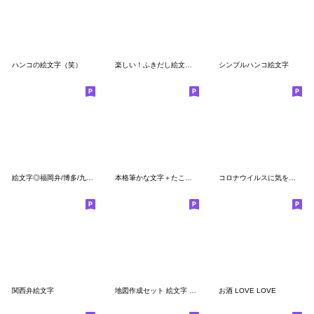
ハンコの絵文字（笑）
楽しい！ふきだし絵文字セット②【文字編】
シンプルハンコ絵文字
絵文字◎福岡弁/博多/九州/方言/デコ文字
本格筆かな文字＋たこ焼きぶたまん絵文字
コロナウイルスに気をつけて！アマビエ
関西弁絵文字
地図作成セット 絵文字 基本編
お酒 LOVE LOVE