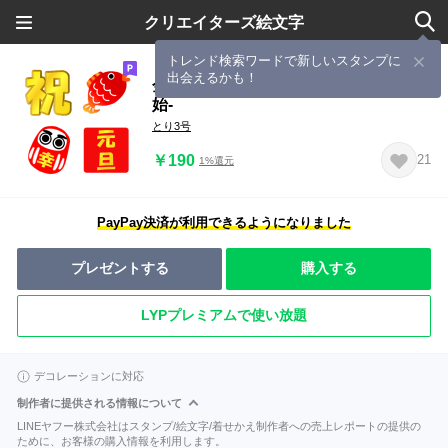
クリエイターズ絵文字
トレンド検索ワードで新しいスタンプに
出会えるかも！
金色デコ文字 -お祝い-・絵文字 -年末年
始-
とり3号
￥190
21
1%還元
PayPay決済が利用できるようになりました
プレゼントする
購入する
LYPプレミアムで使い放題
デコレーションに対応
制作者に提供される情報について
LINEヤフー株式会社はスタンプ/絵文字/着せかえ制作者への売上レポートの提供の
ために、お客様の購入情報を利用します。