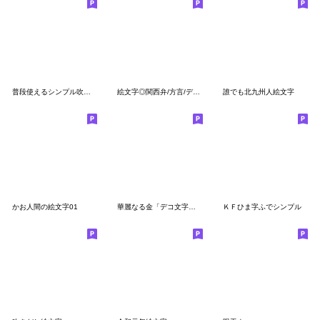
普段使えるシンプル吹き出し絵文字
絵文字◎関西弁/方言/デコ文字
誰でも北九州人絵文字
かお人間の絵文字01
華麗なる金「デコ文字編」
ＫＦひま字ふでシンプル