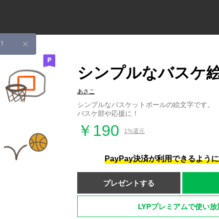
！
シンプルなバスケ
あさこ
シンプルなバスケットボールの絵文字です。
バスケ部や応援に！
￥190
1%還元
PayPay決済が利用できるよう
プレゼントする
LYPプレミアムで使い放