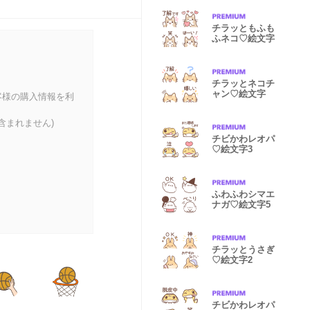
チラッともふも
ふネコ♡絵文字
チラッとネコチ
ャン♡絵文字
客様の購入情報を利
含まれません)
チビかわレオパ
♡絵文字3
ふわふわシマエ
ナガ♡絵文字5
チラッとうさぎ
♡絵文字2
チビかわレオパ