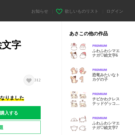
お知らせ
|
欲しいものリスト
|
ログイン
あさこの他の作品
絵文字
ふわふわシマエ
ナガ♡絵文字6
恐竜みたいなト
カゲの子
312
になりました
チビかわクレス
テッドゲッコー
♡絵文字
購入する
ふわふわシマエ
題
ナガ♡絵文字7