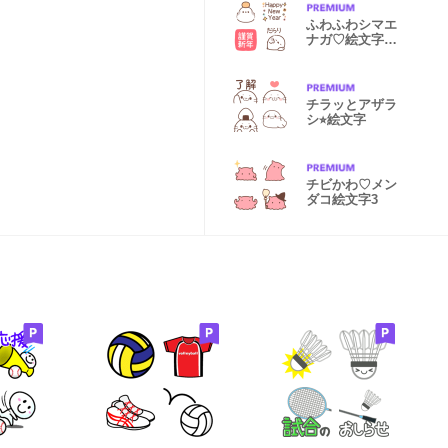
ふわふわシマエ
ナガ♡絵文字お
正月
チラッとアザラ
シ⭐︎絵文字
チビかわ♡メン
ダコ絵文字3