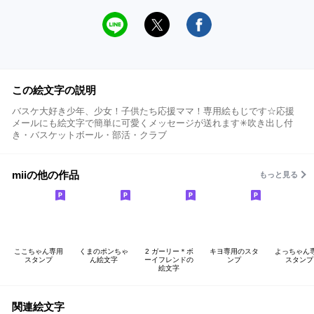
この絵文字の説明
バスケ大好き少年、少女！子供たち応援ママ！専用絵もじです☆応援
メールにも絵文字で簡単に可愛くメッセージが送れます✳︎吹き出し付
き・バスケットボール・部活・クラブ
miiの他の作品
もっと見る
ここちゃん専用
くまのポンちゃ
2 ガーリー＊ボ
キヨ専用のスタ
よっちゃん
スタンプ
ん絵文字
ーイフレンドの
ンプ
スタンプ
絵文字
関連絵文字