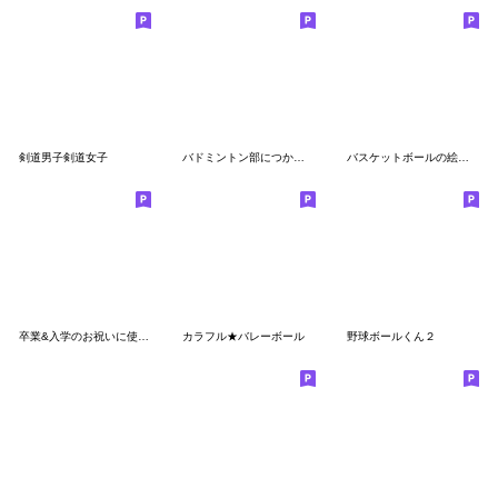
剣道男子剣道女子
バドミントン部につかってほしい絵文字
バスケットボールの絵文字
卒業&入学のお祝いに使える絵文字
カラフル★バレーボール
野球ボールくん２