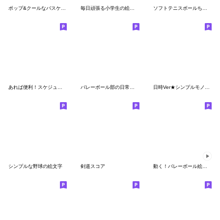
ポップ&クールなバスケットボール
毎日頑張る小学生の絵文字
ソフトテニスボールちゃんの絵文字
あれば便利！スケジュール絵文字２
バレーボール部の日常絵文字
日時Ver★シンプルモノクロ絵文字
シンプルな野球の絵文字
剣道スコア
動く！バレーボール絵文字♥️