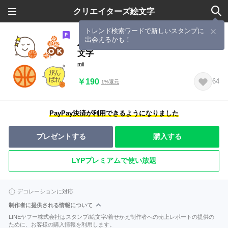
クリエイターズ絵文字
トレンド検索ワードで新しいスタンプに
出会えるかも！
バスケ大好き少年少女＊応援ママ＊絵
文字
mii
￥190
64
1%還元
PayPay決済が利用できるようになりました
プレゼントする
購入する
LYPプレミアムで使い放題
デコレーションに対応
制作者に提供される情報について
LINEヤフー株式会社はスタンプ/絵文字/着せかえ制作者への売上レポートの提供の
ために、お客様の購入情報を利用します。