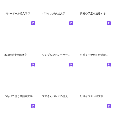
バレーボール絵文字♡
バスケ大好き絵文字
日程や予定を連絡する時便利なアイコン
304野球少年絵文字
シンプルなバレーボールの絵文字
可愛くて便利！野球吹き出し絵文字
つなげて使う敬語絵文字
ママさんバレ子の使える絵文字
野球イラスト絵文字