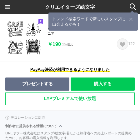
クリエイターズ絵文字
トレンド検索ワードで新しいスタンプに
出会えるかも！
カフェタイム（モノトーン）
ニア
￥190
122
1%還元
PayPay決済が利用できるようになりました
プレゼントする
購入する
LYPプレミアムで使い放題
デコレーションに対応
制作者に提供される情報について
LINEヤフー株式会社はスタンプ/絵文字/着せかえ制作者への売上レポートの提供の
ために、お客様の購入情報を利用します。