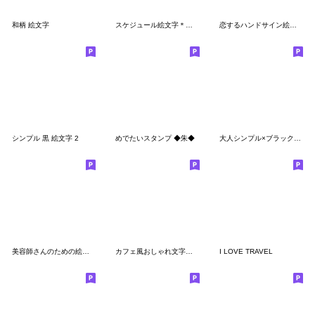
和柄 絵文字
スケジュール絵文字＊英語＊
恋するハンドサイン絵文字2
シンプル 黒 絵文字 2
めでたいスタンプ ◆朱◆
大人シンプル×ブラック絵文字
美容師さんのための絵文字⭐️職業シリーズ
カフェ風おしゃれ文字（シンプルモノクロ）
I LOVE TRAVEL