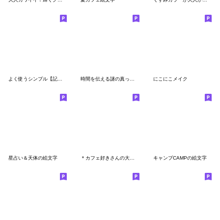
よく使うシンプル【記号＆数字】赤
時間を伝える謎の真っ黒モンスター絵文字
にこにこメイク
星占い＆天体の絵文字
＊カフェ好きさんの大人かわいい絵文字＊
キャンプCAMPの絵文字