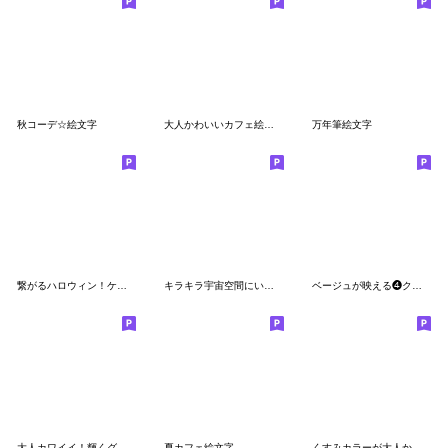
秋コーデ☆絵文字
大人かわいいカフェ絵文字
万年筆絵文字
繋がるハロウィン！ケーブルライン絵文字３
キラキラ宇宙空間にいるような絵文字
ベージュが映える❹クリスマス冬特集♡
大人カワイイ！輝くグリッター絵文字
夏カフェ絵文字
くすみカラーが大人かわいい文房具絵文字