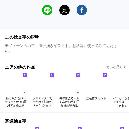
この絵文字の説明
モノトーンのカフェ風手描きイラスト。お洒落に使ってみてくださ
い。
ニアの他の作品
もっと見る
動く繋がるパー
クリスマスツリ
毎年使える♡動
三毛猫フォント
パーカーを
ティーXmasお正
ーだけ！動かな
くあけおめお正
るうさぎ、
月でか絵文字
いバージョン
月絵文字再販
さお」
関連絵文字