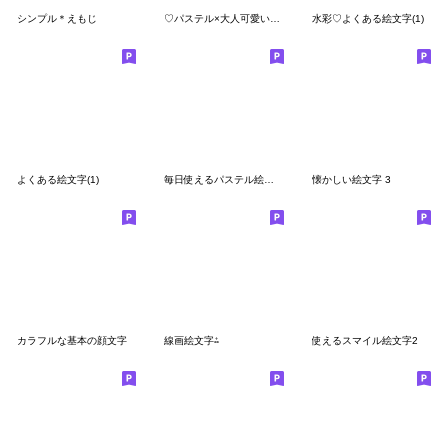
シンプル＊えもじ
♡パステル×大人可愛い絵文字♡
水彩♡よくある絵文字(1)
よくある絵文字(1)
毎日使えるパステル絵文字【笑いミックス】
懐かしい絵文字 3
カラフルな基本の顔文字
線画絵文字⁂
使えるスマイル絵文字2