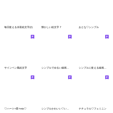
毎日使える水彩絵文字(2)
懐かしい絵文字 7
おとな♡シンプル
サインペン風絵文字
シンプルでゆるい線画絵文字
シンプルに使える線画絵文字
♡ハート×星⭐mix♡
シンプルかわいい♡いろいろ絵文字１
ナチュラル♡フェミニン