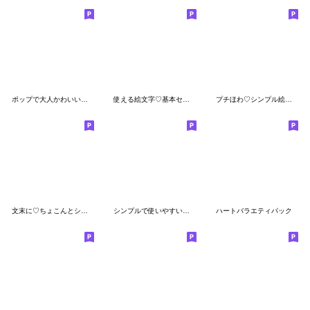
ポップで大人かわいいシンプル絵文字
使える絵文字♡基本セット
プチほわ♡シンプル絵文字☆
文末に♡ちょこんとシンプルGirly
シンプルで使いやすい♡ ゆるかわ 絵文字
ハートバラエティパック