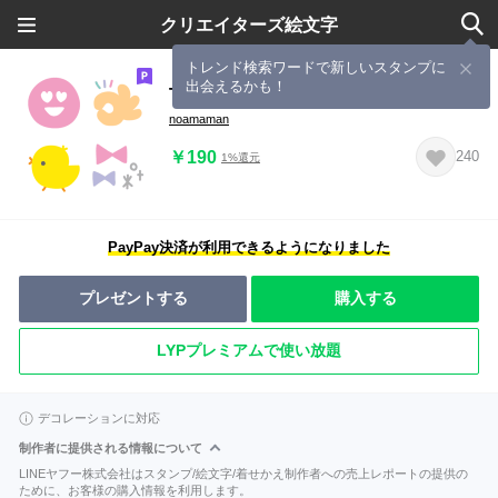
クリエイターズ絵文字
トレンド検索ワードで新しいスタンプに
出会えるかも！
THE☆シンプル絵文字【パステル1】
noamaman
￥190
240
1%還元
PayPay決済が利用できるようになりました
プレゼントする
購入する
LYPプレミアムで使い放題
デコレーションに対応
制作者に提供される情報について
LINEヤフー株式会社はスタンプ/絵文字/着せかえ制作者への売上レポートの提供の
ために、お客様の購入情報を利用します。