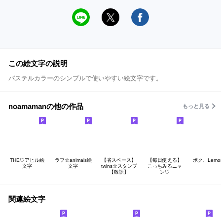
この絵文字の説明
パステルカラーのシンプルで使いやすい絵文字です。
noamamanの他の作品
もっと見る
THE♡アヒル絵
ラフ☆animals絵
【省スペース】
【毎日使える】
ボク、Lemo
文字
文字
twins☆スタンプ
こっちみるニャ
【敬語】
ン♡
関連絵文字