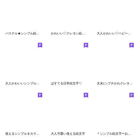
パステル★シンプル絵文字
かわいい♡クレヨン絵文字
大人かわいい♡ベビー絵文字
大人かわいいシンプルカラーの絵文字♡
ぱすてる日常絵文字♡
文末に♪プチかわクレヨン絵文字
使えるシンプル＆カラフル絵文字☆
大人可愛い使える絵文字
＊シンプル絵文字〜お洒落カラー〜