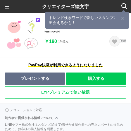
クリエイターズ絵文字
トレンド検索ワードで新しいスタンプに
出会えるかも！
♡パステル×大人可愛い絵文字♡
team oyuki
￥190
398
1%還元
PayPay決済が利用できるようになりました
プレゼントする
購入する
LYPプレミアムで使い放題
デコレーションに対応
制作者に提供される情報について
LINEヤフー株式会社はスタンプ/絵文字/着せかえ制作者への売上レポートの提供の
ために、お客様の購入情報を利用します。