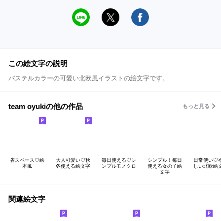
この絵文字の説明
パステルカラーの可愛い北欧風イラストの絵文字です。
team oyukiの他の作品
もっと見る
省スペース♡絵
大人可愛い♡秋
毎日使える♡シ
シンプル！毎日
日常使い♡
本風
冬使える絵文字
ンプルモノクロ
使える女の子絵
しい北欧絵
文字
関連絵文字