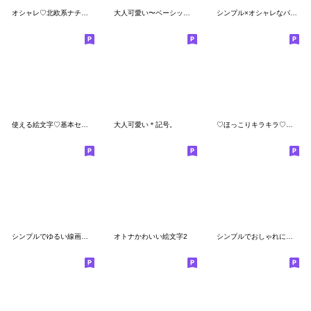
オシャレ♡北欧系ナチュラル絵文字
大人可愛い〜ベーシックカラー〜
シンプル×オシャレなパステル絵文字
使える絵文字♡基本セット
大人可愛い＊記号。
♡ほっこりキラキラ♡やさしい絵文字
シンプルでゆるい線画絵文字
オトナかわいい絵文字2
シンプルでおしゃれに♡【ミニ絵文字 2】