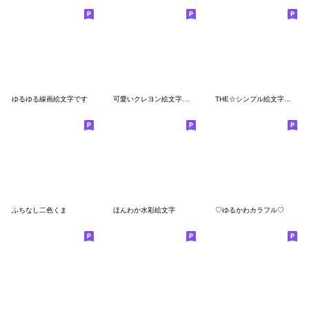
ゆるゆる線画絵文字です
可愛いクレヨン絵文字。シンプル。
THE☆シンプル絵文字【ナチュラル】
ふちなし二色くま
ほんわか水彩絵文字
♡ゆるかわカラフル♡