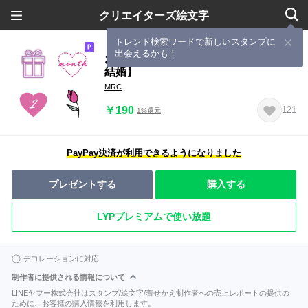
クリエイターズ絵文字
トレンド検索ワードで新しいスタンプに
出会えるかも！
おめでとう絵文字【誕生日・記念日・
結婚】
MRC
￥190
121
1%還元
PayPay決済が利用できるようになりました
プレゼントする
購入する
LYPプレミアムで使い放題
デコレーションに対応
制作者に提供される情報について
LINEヤフー株式会社はスタンプ/絵文字/着せかえ制作者への売上レポートの提供の
ために、お客様の購入情報を利用します。