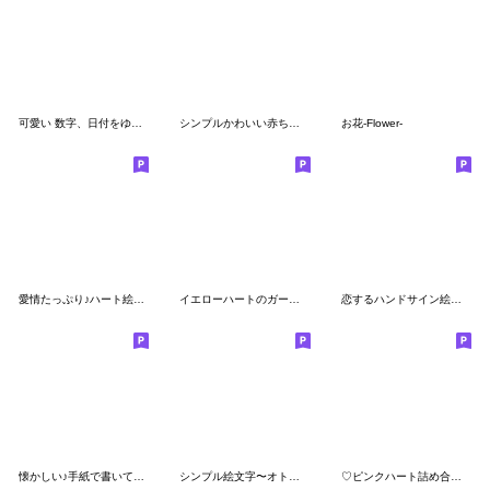
可愛い 数字、日付をゆるーく♡☺︎
シンプルかわいい赤ちゃん。
お花-Flower-
愛情たっぷり♪ハート絵文字
イエローハートのガーリーで可愛い絵文字
恋するハンドサイン絵文字
懐かしい♪手紙で書いてたかわいい絵文字
シンプル絵文字〜オトナ女子〜
♡ピンクハート詰め合わせ♡