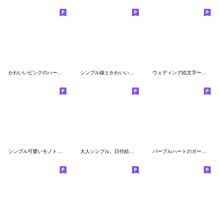
かわいいピンクのハート手書き絵文字
シンプル線とかわいい線のお得な絵文字
ウェディング絵文字〜招待状風〜
シンプル可愛いモノトーン絵文字♡2.1
大人シンプル。日付絵文字
パープルハートのガーリーで可愛い絵文字