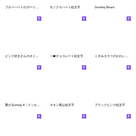
ブルーハートのガーリーで可愛い絵文字
モノクロハート絵文字
Gummy Bears
ピンク好きさんのオトナ絵文字
Ｉ❤️チョコレート絵文字
くすみカラーのかわいい絵文字
繋がるemoji.✳︎♡メッセージ文字セット♡
ネオン風な絵文字
ブラックピンク絵文字