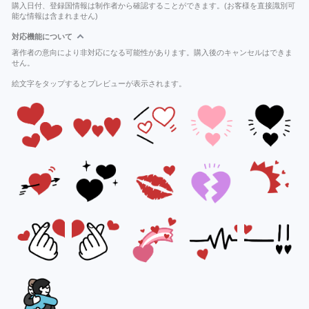
購入日付、登録国情報は制作者から確認することができます。(お客様を直接識別可
能な情報は含まれません)
対応機能について
著作者の意向により非対応になる可能性があります。購入後のキャンセルはできま
せん。
絵文字をタップするとプレビューが表示されます。