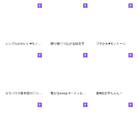
シンプルかわいい♥️モノクロハート
贈り物♡つながる絵文字
プチかわ♥モノトーン
カラバリ!!!基本型の♡☆ハート＆スター
繋がるemoji.✳︎♡メッセージ文字セット♡
紫♥絵文字ちゃん！