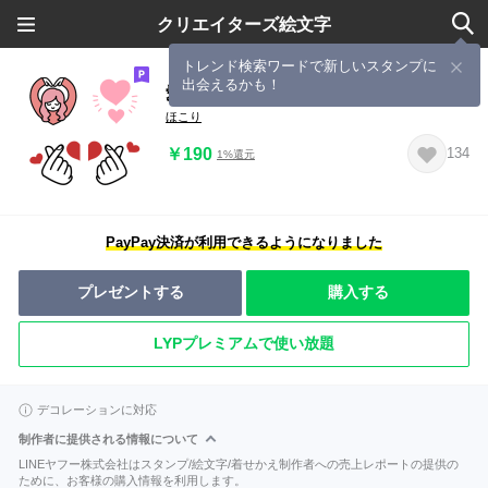
クリエイターズ絵文字
トレンド検索ワードで新しいスタンプに
出会えるかも！
愛情たっぷり♪ハート絵文字
ほこり
￥190
134
1%還元
PayPay決済が利用できるようになりました
プレゼントする
購入する
LYPプレミアムで使い放題
デコレーションに対応
制作者に提供される情報について
LINEヤフー株式会社はスタンプ/絵文字/着せかえ制作者への売上レポートの提供の
ために、お客様の購入情報を利用します。