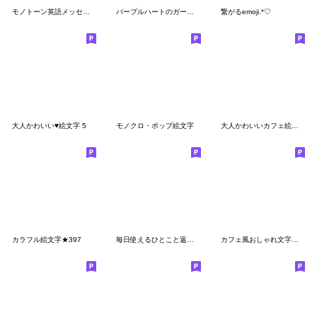
モノトーン英語メッセージ
パープルハートのガーリーで可愛い絵文字
繋がるemoji.*♡
大人かわいい♥絵文字 5
モノクロ・ポップ絵文字
大人かわいいカフェ絵文字
カラフル絵文字★397
毎日使えるひとこと返事【英語】絵文字
カフェ風おしゃれ文字（シンプルモノクロ）