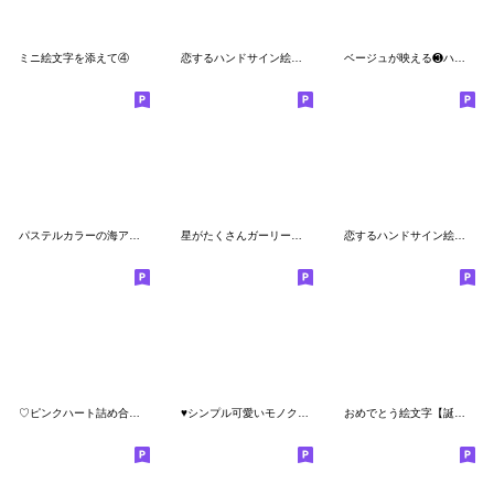
ミニ絵文字を添えて④
恋するハンドサイン絵文字2
ベージュが映える❸ハロウィン秋特集♡
パステルカラーの海アイテム♪
星がたくさんガーリーな絵文字
恋するハンドサイン絵文字
♡ピンクハート詰め合わせ♡
♥シンプル可愛いモノクロハート♥
おめでとう絵文字【誕生日・記念日・結婚】