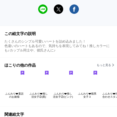
この絵文字の説明
たくさんのシンプル可愛いハートを詰め込みました！
色違いのハートもあるので、気持ちを表現してみてね！推しカラーに
も♪カップル同士や、彼氏さんに♪
ほこりの他の作品
もっと見る
ふんわり❤️童話
ふんわり❤️推し
ふんわり❤️推し
ふんわり❤️猫系
ふんわり❤️
のお姫様
活女子②(黒)
活女子②(ピンク)
女子３
合わせスタ
関連絵文字