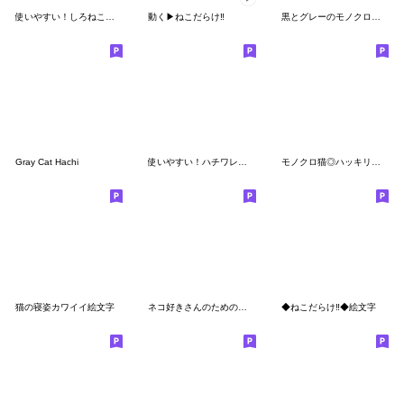
使いやすい！しろねこの絵文字
動く▶︎ねこだらけ‼︎
黒とグレーのモノクロねこちゃん絵文字
Gray Cat Hachi
使いやすい！ハチワレねこの絵文字
モノクロ猫◎ハッキリくっきりシンプル
猫の寝姿カワイイ絵文字
ネコ好きさんのための♡にゃんこふきだし
◆ねこだらけ‼️◆絵文字