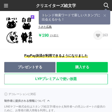
クリエイターズ絵文字
トレンド検索ワードで新しいスタンプに
出会えるかも！
『クロネコ』使いやすい絵文字
うさた広島
￥190
163
1%還元
PayPay決済が利用できるようになりました
プレゼントする
購入する
LYPプレミアムで使い放題
デコレーションに対応
制作者に提供される情報について
LINEヤフー株式会社はスタンプ/絵文字/着せかえ制作者への売上レポートの提供の
ために、お客様の購入情報を利用します。