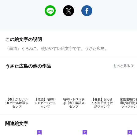
この絵文字の説明
『黒猫』くろねこ。使いやすい絵文字です。うさた広島。
うさた広島の他の作品
もっと見る
【春】かわいい
【敬語】昭和レ
昭和レトロうさ
【春夏】おっさ
家族連絡に
OLガール敬語ス
トロビーバース
ぎ【春】敬語ス
んが毎日使う敬
適な毎日使
タンプ
タンプ
タンプ
語スタンプ
クマスタン
関連絵文字