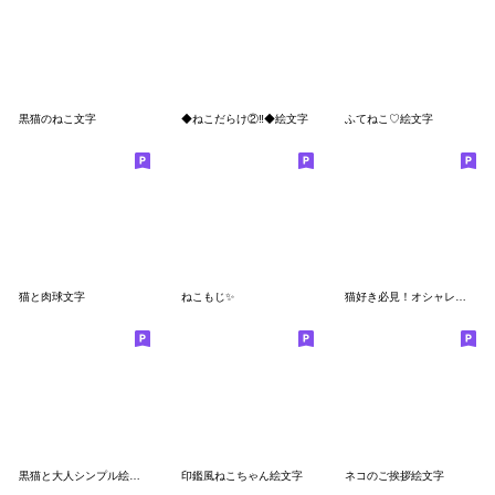
黒猫のねこ文字
◆ねこだらけ②‼️◆絵文字
ふてねこ♡絵文字
猫と肉球文字
ねこもじ✨
猫好き必見！オシャレな猫絵文字
黒猫と大人シンプル絵文字
印鑑風ねこちゃん絵文字
ネコのご挨拶絵文字