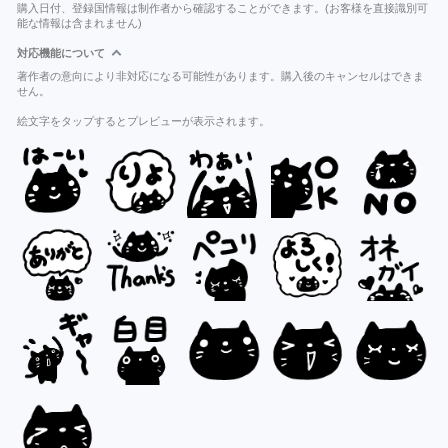
購入日付、登録国情報は制作者から確認することができます。(お客様を直接識別可
能な情報は含まれません)
対応機能について
著作者の意向により非対応になる可能性があります。購入後のキャンセルはできま
せん。
絵文字をタップするとプレビューが表示されます。