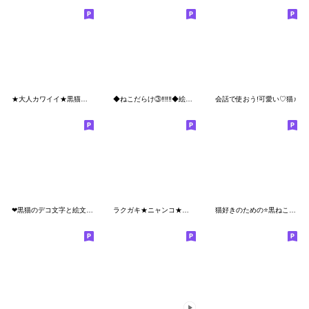
★大人カワイイ★黒猫にゃん★
◆ねこだらけ③‼️‼️‼️◆絵文字
会話で使おう!可愛い♡猫♪
❤黒猫のデコ文字と絵文字❤
ラクガキ★ニャンコ★ゆるかわ絵文字
猫好きのための⭐️黒ねこ絵文字