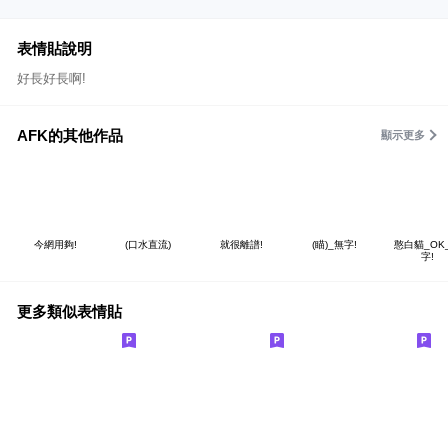
表情貼說明
好長好長啊!
AFK的其他作品
顯示更多
今網用夠!
(口水直流)
就很離譜!
(瞄)_無字!
憨白貓_OK
字!
更多類似表情貼