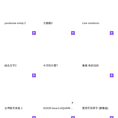
yurukuma emoji 2
大臉貓2
Line emoticon
組合文字2
今天吃什麼?
像素-有的沒的
台灣夜市美食.1
GOOD bear's AQUARIUM emoji in motion
實用手寫單字 (聚餐篇)