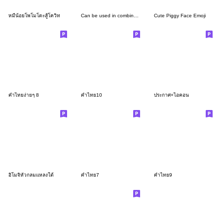
หมีน้อยโพโมโตะสู้โควิท
Can be used in combination Emoji 1
Cute Piggy Face Emoji
คำไทยง่ายๆ 8
คำไทย10
ประกาศ+ไอคอน
อิโมจิหัวกลมแหลงใต้
คำไทย7
คำไทย9