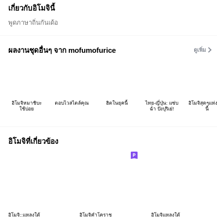
เกี่ยวกับอิโมจินี้
พูดภาษาถิ่นกันเด้อ
ผลงานชุดอื่นๆ จาก mofumofurice
ดูเพิ่ม
อิโมจิหมาชิบะ
ตอบไวสไตล์คุณ
ฮิตในยุคนี้
ไทย-ญี่ปุ่น: แซ่บ
อิโมจิสุดๆแห่
ใช้บ่อย
ฉ่ำ ปังปุริเย่!
นี้
อิโมจิที่เกี่ยวข้อง
อิโมจิ::แหลงใต้
อิโมจิคำโคราช
อิโมจิแหลงใต้