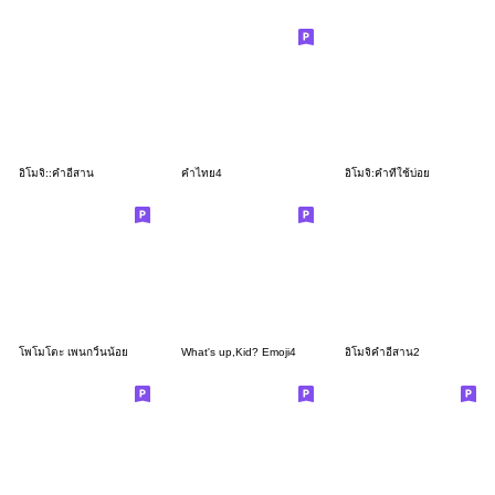
อิโมจิ::คำอีสาน
คำไทย4
อิโมจิ:คำที่ใช้บ่อย
โพโมโตะ เพนกวิ้นน้อย
What's up,Kid? Emoji4
อิโมจิคำอีสาน2