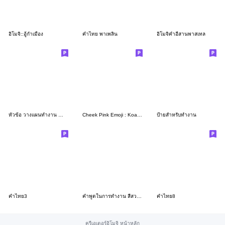
อิโมจิ::อู้กำเมือง
คำไทย พาเพลิน
อิโมจิคำอีสานพาสเทล
หัวข้อ วางแผนทำงาน สำคัญ ประจำวัน (ชุด2)
Cheek Pink Emoji : Koamoji Version
ป้ายสำหรับทำงาน
คำไทย3
คำพูดในการทำงาน สีสวย อ่านง่าย ชัดเจน
คำไทย8
ครีเอเตอร์อิโมจิ หน้าหลัก