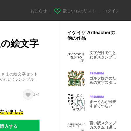
お知らせ
|
欲しいものリスト
|
ログイン
イケイケ Artteacherの
他の作品
星の絵文字
文字だけでこと
わざスタンプカ
スタム２
しさまの絵文字セット
ゴルフ好きのた
かわいく♪シンプル、
めの文字スタン
プ！
374
まーくんが可愛
すぎてつらい
になりました
言い訳スタンプ
購入する
カスタム（遅刻