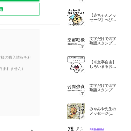
編）
題
【赤ちゃんメッ
セージ】べびヒ
ーロー！！
文字だけで四字
熟語スタンプカ
スタム
客様の購入情報を利
【※文字自由】
しろいまるおの
含まれません)
メッセージ
文字だけで四字
熟語スタンプカ
スタム2
みやみや先生の
メッセージ(文
字自由変更)