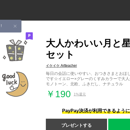
！
大人かわいい月と
セット
イケイケ Artteacher
毎日の会話に使いやすい、おつきさまとおほ
です☆イエロー×グレーのくすみカラーで大人
モノトーン、北欧、ふきだし、ナチュラル
￥190
1%還元
PayPay決済が利用できるよう
プレゼントする