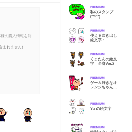
私のスタンプ
(*^^*)
使える吹き出し
客様の購入情報を利
絵文字・
含まれません)
くまたんの絵文
字 全身Ver.2
ゲーム好きなオ
レンジちゃんス
タンプ2
Yu-の絵文字