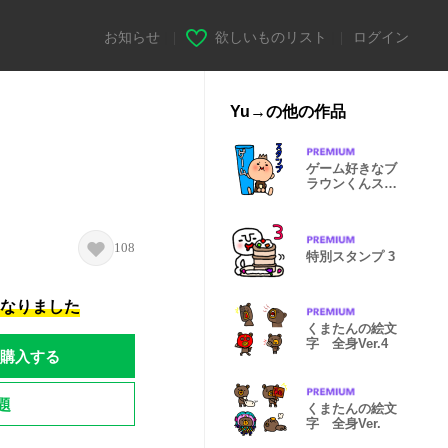
お知らせ
|
欲しいものリスト
|
ログイン
Yu→の他の作品
ゲーム好きなブ
ラウンくんスタ
ンプ2
108
特別スタンプ 3
になりました
くまたんの絵文
字 全身Ver.4
購入する
題
くまたんの絵文
字 全身Ver.