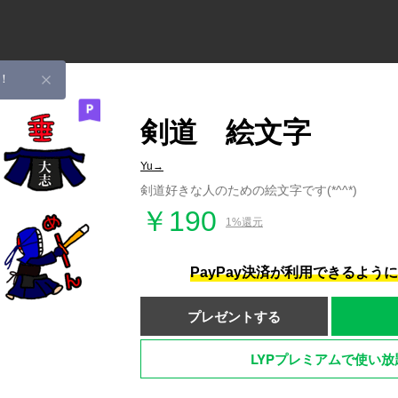
！
剣道 絵文字
Yu→
剣道好きな人のための絵文字です(*^^*)
￥190
1%還元
PayPay決済が利用できるよう
プレゼントする
LYPプレミアムで使い放