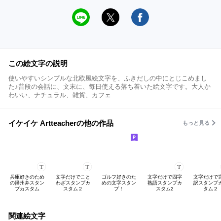
この絵文字の説明
使いやすいシンプルな北欧風絵文字を、ふきだしの中にとじこめまし
た♪普段の会話に、文末に、毎日使える落ち着いた絵文字です。大人か
わいい、ナチュラル、雑貨、カフェ
イケイケ Artteacherの他の作品
もっと見る
兵庫好きのため
文字だけでこと
ゴルフ好きのた
文字だけで四字
文字だけで
の播州弁スタン
わざスタンプカ
めの文字スタン
熟語スタンプカ
訳スタンプ
プカスタム
スタム２
プ！
スタム2
タム２
関連絵文字