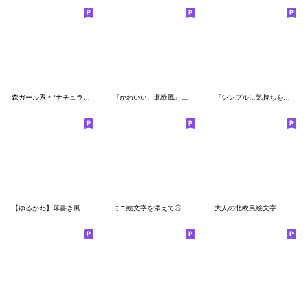
森ガール系＊°ナチュラル絵文字２（改）
『かわいい、北欧風』パステルミニ絵文字①
『シンプルに気持ちを伝える』北欧風絵文字
【ゆるかわ】落書き風♡シンプル絵文字
ミニ絵文字を添えて③
大人の北欧風絵文字