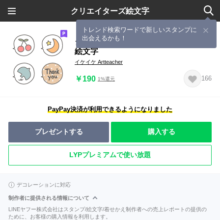
クリエイターズ絵文字
トレンド検索ワードで新しいスタンプに
出会えるかも！
シンプルかわいい大人の北欧ふきだし
絵文字
イケイケ Artteacher
￥190
166
1%還元
PayPay決済が利用できるようになりました
プレゼントする
購入する
LYPプレミアムで使い放題
デコレーションに対応
制作者に提供される情報について
LINEヤフー株式会社はスタンプ/絵文字/着せかえ制作者への売上レポートの提供の
ために、お客様の購入情報を利用します。