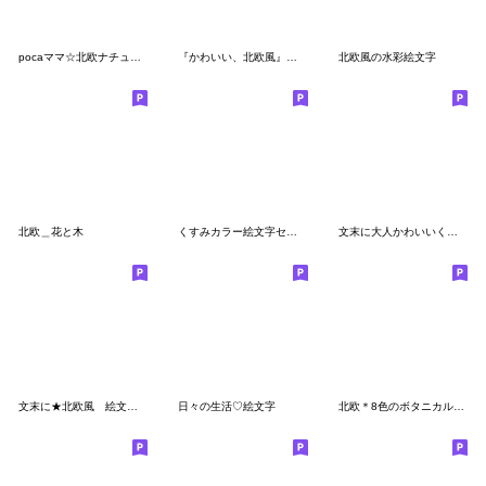
pocaママ☆北欧ナチュラル絵文字
『かわいい、北欧風』パステルミニ絵文字②
北欧風の水彩絵文字
北欧＿花と木
くすみカラー絵文字セット
文末に大人かわいいくすみ絵文字
文末に★北欧風 絵文字②
日々の生活♡絵文字
北欧＊8色のボタニカルクレヨン絵文字