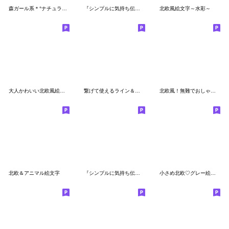
森ガール系＊°ナチュラル絵文字１
『シンプルに気持ち伝える』北欧風顔文字
北欧風絵文字～水彩～
大人かわいい北欧風絵文字
繋げて使えるライン＆カッコ～装飾絵文字～
北欧風！無難でおしゃれな絵文字
北欧＆アニマル絵文字
『シンプルに気持ち伝える』北欧風顔文字②
小さめ北欧♡グレー絵文字