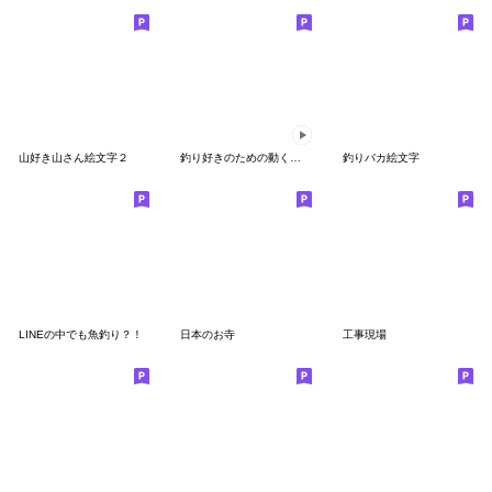
山好き山さん絵文字２
釣り好きのための動くピクトグラム絵文字
釣りバカ絵文字
LINEの中でも魚釣り？！
日本のお寺
工事現場