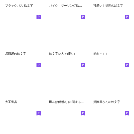
ブラックバス 絵文字
バイク ツーリング絵文字
可愛い！福岡の絵文字
居酒屋の絵文字
絵文字な人々(座り)
筋肉～！！
大工道具
田んぼ(米作り)に関する絵文字
掃除屋さんの絵文字