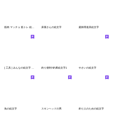
筋肉 マッチョ 筋トレ 絵文字
床屋さんの絵文字
庭師用道具絵文字
[ 工具 ] みんなの絵文字 基本セット
釣り便利!!釣果絵文字1
やさいの絵文字
魚の絵文字
スキンヘッドの男
釣り人のための絵文字