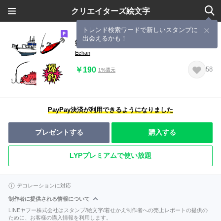
クリエイターズ絵文字
トレンド検索ワードで新しいスタンプに
出会えるかも！
釣り絵文字
Echan
￥190
58
1%還元
PayPay決済が利用できるようになりました
プレゼントする
購入する
LYPプレミアムで使い放題
デコレーションに対応
制作者に提供される情報について
LINEヤフー株式会社はスタンプ/絵文字/着せかえ制作者への売上レポートの提供の
ために、お客様の購入情報を利用します。