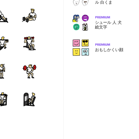
ル 白くま
シュール 人 犬
絵文字
おもしかくい顔