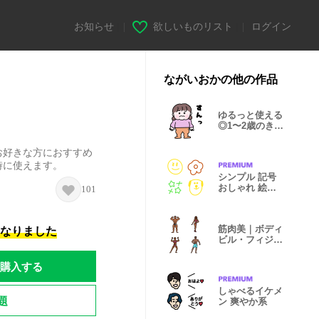
お知らせ
|
欲しいものリスト
|
ログイン
ながいおかの他の作品
ゆるっと使える
◎1〜2歳のきも
ちスタンプ
お好きな方におすすめ
時に使えます。
シンプル 記号
おしゃれ 絵文
101
字
筋肉美｜ボディ
になりました
ビル・フィジー
ク絵文字
購入する
しゃべるイケメ
題
ン 爽やか系