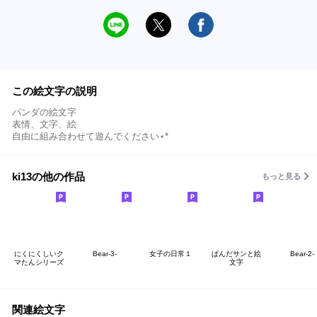
この絵文字の説明
パンダの絵文字
表情、文字、絵
自由に組み合わせて遊んでください⋆*
ki13の他の作品
もっと見る
にくにくしいク
Bear-3-
女子の日常１
ぱんだサンと絵
Bear-2-
マたんシリーズ
文字
関連絵文字