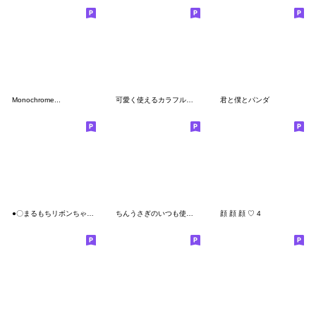
Monochrome...
可愛く使えるカラフル絵文字2
君と僕とパンダ
●〇まるもちリボンちゃん絵文字2〇●
ちんうさぎのいつも使える☆絵文字
顔 顔 顔 ♡ 4