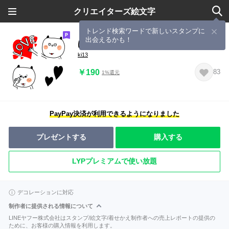
クリエイターズ絵文字
トレンド検索ワードで新しいスタンプに
出会えるかも！
ぱんださん２
ki13
￥190
83
1%還元
PayPay決済が利用できるようになりました
プレゼントする
購入する
LYPプレミアムで使い放題
デコレーションに対応
制作者に提供される情報について
LINEヤフー株式会社はスタンプ/絵文字/着せかえ制作者への売上レポートの提供の
ために、お客様の購入情報を利用します。