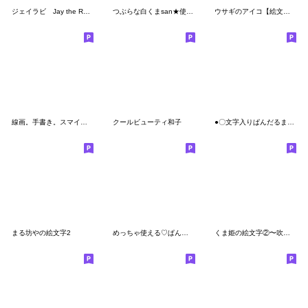
ジェイラビ Jay the Rabbit
つぶらな白くまsan★使いやすい絵文字
ウサギのアイコ【絵文字】
線画。手書き。スマイル。
クールビューティ和子
●〇文字入りぱんだるま〇●絵文字
まる坊やの絵文字2
めっちゃ使える♡ぱんだるまの絵文字3
くま姫の絵文字②〜吹き出しで語る♡〜