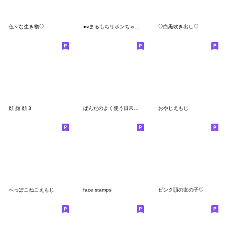
色々な生き物♡
●○まるもちリボンちゃん○●ノスタルジー
♡白黒吹き出し♡
顔 顔 顔 3
ぱんだのよく使う日常言葉
おやじえもじ
へっぽこねこえもじ
face stamps
ピンク頭の女の子♡