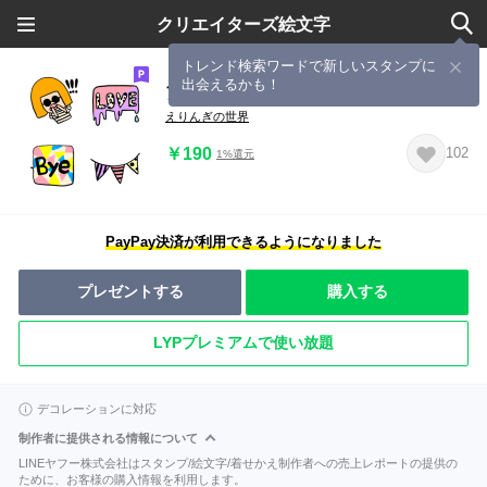
クリエイターズ絵文字
トレンド検索ワードで新しいスタンプに
出会えるかも！
アメリカかじるその3
えりんぎの世界
￥190
102
1%還元
PayPay決済が利用できるようになりました
プレゼントする
購入する
LYPプレミアムで使い放題
デコレーションに対応
制作者に提供される情報について
LINEヤフー株式会社はスタンプ/絵文字/着せかえ制作者への売上レポートの提供の
ために、お客様の購入情報を利用します。