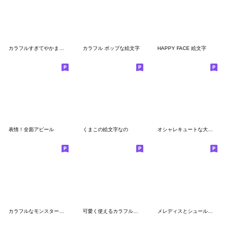
カラフルすぎてやかましい絵文字
カラフル ポップな絵文字
HAPPY FACE 絵文字
表情！全面アピール
くまこの絵文字なの
オシャレキュートな大人ガーリー☆絵文字1
カラフルなモンスターたち
可愛く使えるカラフル絵文字2
メレディスとシュールな仲間達の絵文字２