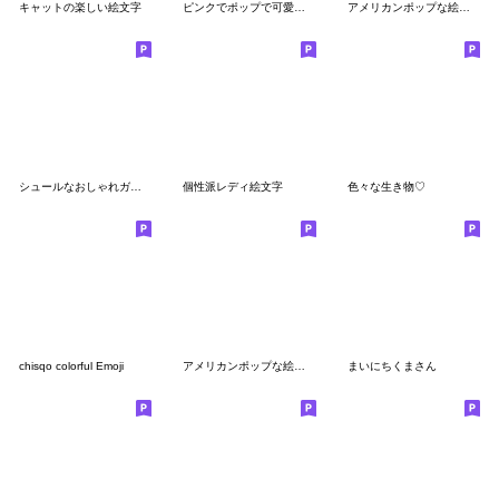
キャットの楽しい絵文字
ピンクでポップで可愛い世界
アメリカンポップな絵文字５
シュールなおしゃれガールの絵文字◎
個性派レディ絵文字
色々な生き物♡
chisqo colorful Emoji
アメリカンポップな絵文字
まいにちくまさん