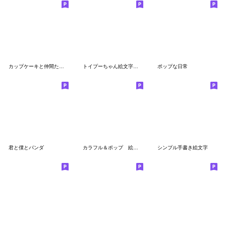
カップケーキと仲間たちの絵文字
トイプーちゃん絵文字セット
ポップな日常
君と僕とパンダ
カラフル＆ポップ 絵文字
シンプル手書き絵文字