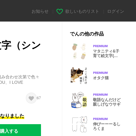
お知らせ
|
欲しいものリスト
|
ログイン
でんの他の作品
文字（シン
マタニティ&子
育て絵文字(く
すみカラー)
組み合わせ次第で色々
オタク猫
、I LOVE
）
67
敬語なんだけど
親しげなウサギ
になりました
伸びーーーるし
ろくま
購入する