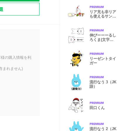
題
リア充も非リア
も使えるサンタ
と鳥のXmas
伸びーーーるし
ろくま(文字メ
イン)
客様の購入情報を利
リーゼントタイ
ガー
含まれません)
流行なう 3（JK
語）
田口くん
流行なう 2（JK