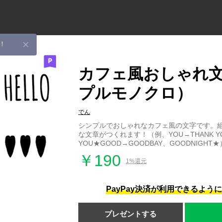
！
カフェ風おしゃれ
プルモノクロ）
でん
シンプルでおしゃれなカフェ風の文字です。
な文章がつくれます！（例、YOU→THANK YOU
YOU★GOOD→GOODBAY、GOODNIGHT★
￥190
1%還元
PayPay決済が利用できるよう
プレゼントする