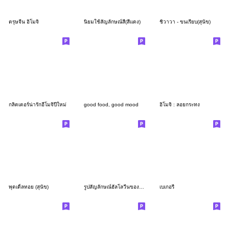
ตรุษจีน อิโมจิ
นิยมใช้สัญลักษณ์สี(สีแดง)
ชิวาวา - ขนเรียบ(สุนัข)
กลิตเตอร์น่ารักอีโมจิปีใหม่
good food, good mood
อิโมจิ : ลอยกระทง
พุดเดิ้ลทอย (สุนัข)
รูปสัญลักษณ์ฮัลโลวีนของฟักทองน่ารัก
เบเกอรี่