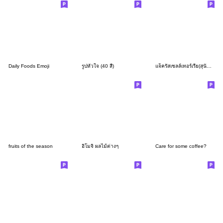
Daily Foods Emoji
รูปหัวใจ (40 สี)
แจ็ครัสเซลล์เทอร์เรีย(สุนัข)-เรียบ/สีแทน
fruits of the season
อิโมจิ ผลไม้ต่างๆ
Care for some coffee?