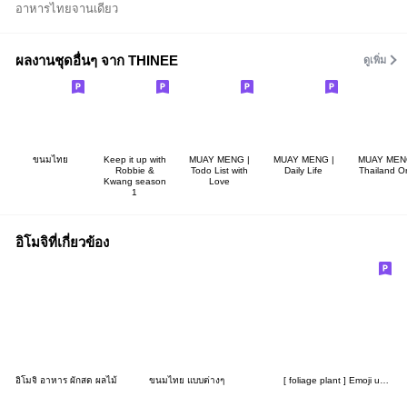
อาหารไทยจานเดียว
ผลงานชุดอื่นๆ จาก THINEE
ดูเพิ่ม
ขนมไทย
Keep it up with
MUAY MENG |
MUAY MENG |
MUAY MEN
Robbie &
Todo List with
Daily Life
Thailand O
Kwang season
Love
1
อิโมจิที่เกี่ยวข้อง
อิโมจิ อาหาร ผักสด ผลไม้
ขนมไทย แบบต่างๆ
[ foliage plant ] Emoji unit set of all