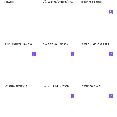
Flowers
อิโมจิสุขสันต์วันคริสต์มาสแสนน่ารัก
lost in the galaxy
อิโมจิ ขนมไทย และ อาหารอื่นๆ
อิโมจิ ช้างไทย น่ารักๆ
ตรายาง - ทางการ ส่งด่วน ข้อความภาษาไทย
ไซบีเรียน ฮัสกี้(สุนัข)
French Bulldog (สุนัข)
คริสมาสต์ อิโมจิ