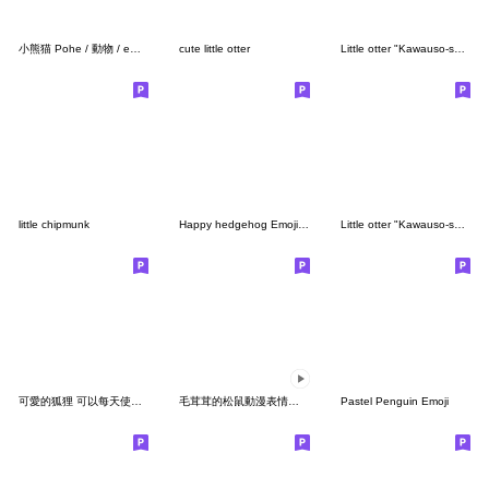
小熊猫 Pohe / 動物 / emoji
cute little otter
Little otter "Kawauso-san" Emoji part3
little chipmunk
Happy hedgehog Emoji<basic>
Little otter "Kawauso-san"Emoji
可愛的狐狸 可以每天使用的表情符號
毛茸茸的松鼠動漫表情符號
Pastel Penguin Emoji