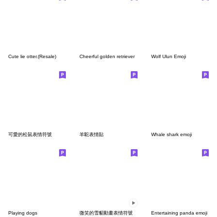
Cute lie otter.(Resale)
Cheerful golden retriever
Wolf Ulun Emoji
可愛的松鼠表情符號
羊駝表情貼
Whale shark emoji
Playing dogs
微笑的雪貂動畫表情符號
Entertaining panda emoji