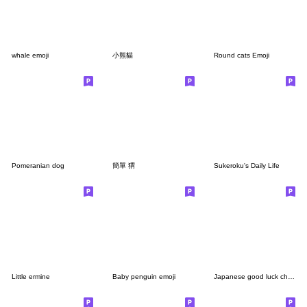
whale emoji
小熊貓
Round cats Emoji
Pomeranian dog
簡單 猬
Sukeroku's Daily Life
Little ermine
Baby penguin emoji
Japanese good luck charm Emoji