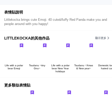
表情貼說明
Littlekocka brings cute Emoji. 40 cute&fluffy Red Panda make you and
people around with you happy!
LITTLEKOCKA的其他作品
顯示更多
Life with a polar
Tsudanu ~tiny
Life with a polar
Tsudanu ~Xmas
Domestic lo
bear Emoji
Gnu~
bear New Year
& New year~
haired ca
holidays
更多類似表情貼