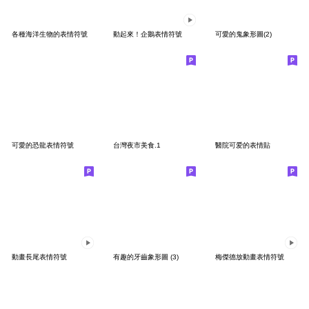
各種海洋生物的表情符號
動起來！企鵝表情符號
可愛的鬼象形圖(2)
可愛的恐龍表情符號
台灣夜市美食.1
醫院可爱的表情貼
動畫長尾表情符號
有趣的牙齒象形圖 (3)
梅傑德放動畫表情符號