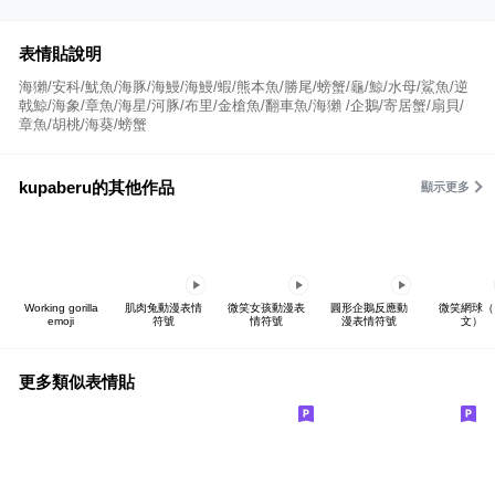
表情貼說明
海獺/安科/魷魚/海豚/海鰻/海鰻/蝦/熊本魚/勝尾/螃蟹/龜/鯨/水母/鯊魚/逆
戟鯨/海象/章魚/海星/河豚/布里/金槍魚/翻車魚/海獺 /企鵝/寄居蟹/扇貝/
章魚/胡桃/海葵/螃蟹
kupaberu的其他作品
顯示更多
Working gorilla
肌肉兔動漫表情
微笑女孩動漫表
圓形企鵝反應動
微笑網球（
emoji
符號
情符號
漫表情符號
文）
更多類似表情貼