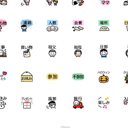
©hima