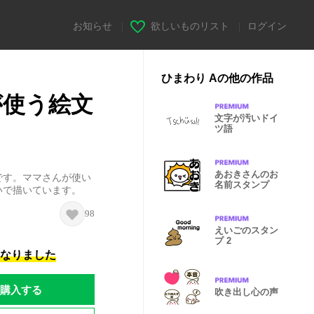
お知らせ
|
欲しいものリスト
|
ログイン
ひまわり Aの他の作品
が使う絵文
文字が汚いドイ
ツ語
あおきさんのお
です。ママさんが使い
名前スタンプ
いで描いています。
98
えいごのスタン
プ 2
になりました
購入する
吹き出し心の声