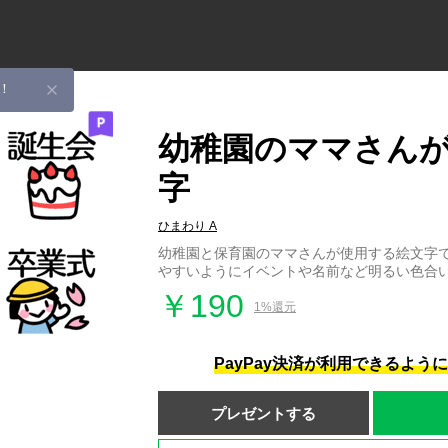
！
幼稚園のママさん
字
ひまわり A
幼稚園と保育園のママさんが使用する絵文字
やすいようにイベントや名前など明るい色合
￥190
1%還元
PayPay決済が利用できるよう
プレゼントする