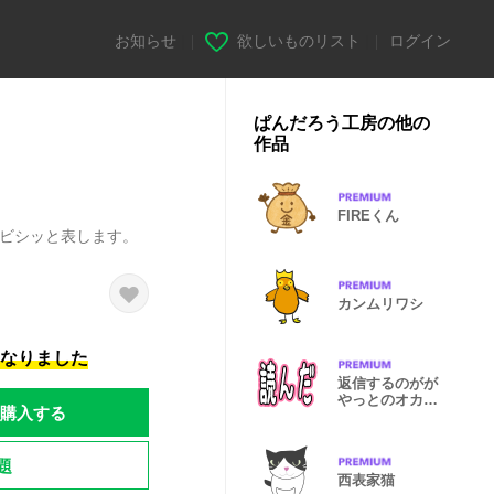
お知らせ
|
欲しいものリスト
|
ログイン
ぱんだろう工房の他の
作品
FIREくん
でビシッと表します。
カンムリワシ
になりました
返信するのがが
やっとのオカン
購入する
用 デカ文字
題
西表家猫