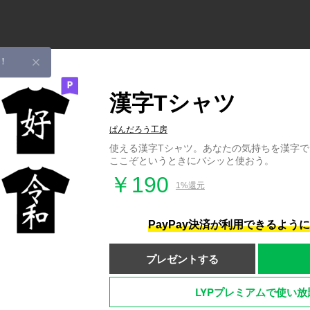
！
漢字Tシャツ
ぱんだろう工房
使える漢字Tシャツ。あなたの気持ちを漢字
ここぞというときにバシッと使おう。
￥190
1%還元
PayPay決済が利用できるよう
プレゼントする
LYPプレミアムで使い放