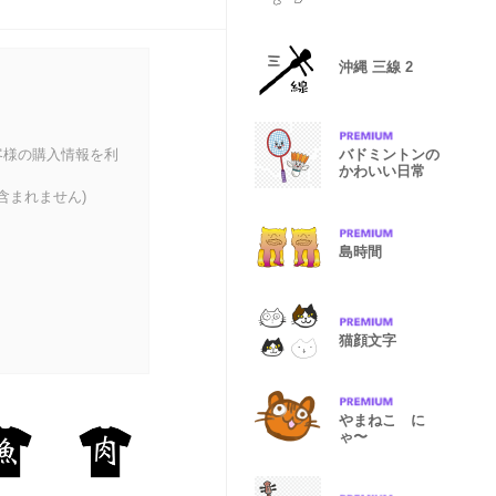
沖縄 三線 2
客様の購入情報を利
バドミントンの
かわいい日常
含まれません)
島時間
猫顔文字
やまねこ に
ゃ〜