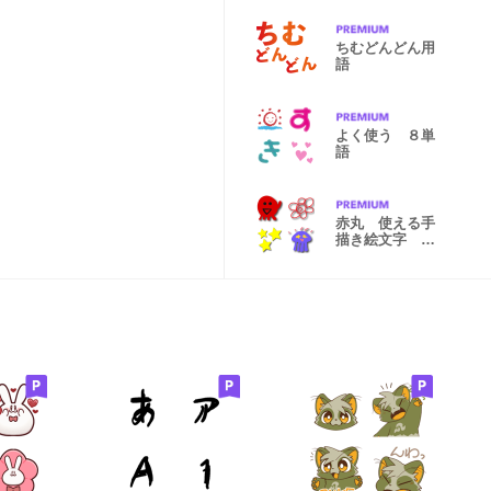
ちむどんどん用
語
よく使う ８単
語
赤丸 使える手
描き絵文字 タ
コ風