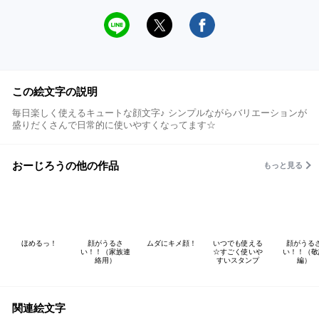
この絵文字の説明
毎日楽しく使えるキュートな顔文字♪ シンプルながらバリエーションが
盛りだくさんで日常的に使いやすくなってます☆
おーじろうの他の作品
もっと見る
ほめるっ！
顔がうるさ
ムダにキメ顔！
いつでも使える
顔がうる
い！！（家族連
☆すごく使いや
い！！（敬
絡用）
すいスタンプ
編）
関連絵文字