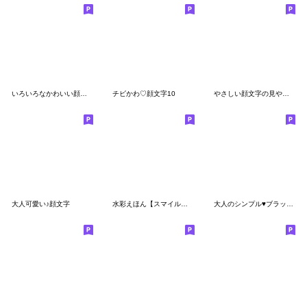
いろいろなかわいい顔文字セット♡
チビかわ♡顔文字10
やさしい顔文字の見やすい絵文字
大人可愛い♪顔文字
水彩えほん【スマイル・吹き出し編】絵文字
大人のシンプル♥ブラック&レッド