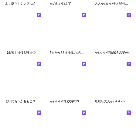
よく使う！シンプル絵文字＊顔文字
たのしい顔文字
大人かわいい手と記号のはみ出し絵文字
【全種】日付と曜日のメモ帳風日にち絵文字
1日から31日♪日にちの絵文字
かわいい♡語尾＆文字mix
まいにち♡かおもじ３
かわいい♡顔文字♡3
無難な大人かわいいシンプル絵文字B×Pink