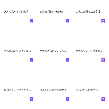
大きく見やすい顔文字
使える♪面白い♥かわいい♥ 絵文字&顔文字
大人の無難な絵文字【赤茶青】
大人かわいいスケジュール絵文字
無難な大人のシンプル基本絵文字
無難なシンプル基本絵文字
毎日使える♡プチサイズがいい感じの絵文字
ゆるかわ♡ネオン絵文字
かわいい♡顔文字♡