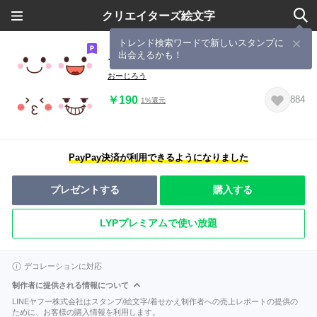
クリエイターズ絵文字
トレンド検索ワードで新しいスタンプに
出会えるかも！
☆毎日使えるキュートな顔文字☆
おーじろう
￥190
884
1%還元
PayPay決済が利用できるようになりました
プレゼントする
購入する
LYPプレミアムで使い放題
デコレーションに対応
制作者に提供される情報について
LINEヤフー株式会社はスタンプ/絵文字/着せかえ制作者への売上レポートの提供の
ために、お客様の購入情報を利用します。