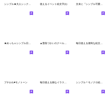
シンプル★大人シックな線画絵文字 2
使えるイベント絵文字(1)
文末に『シンプル可愛い』ミニ絵文字♪
★めっちゃシンプル日常絵文字★
▲普段づかいのクールな線画の絵文字▼
毎日使える便利な絵文字(1)
プチかわ♥モノトーン
毎日使える雑なイラスト(1)
シンプル＊モノクロ絵文字