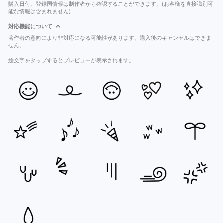
購入日付、登録国情報は制作者から確認することができます。(お客様を直接識別可
能な情報は含まれません)
対応機能について
著作者の意向により非対応になる可能性があります。購入後のキャンセルはできま
せん。
絵文字をタップするとプレビューが表示されます。