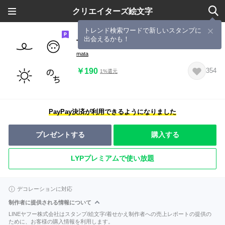
クリエイターズ絵文字
トレンド検索ワードで新しいスタンプに
出会えるかも！
THEシンプル‐文字遊びシリーズ‐
mata
￥190
354
1%還元
PayPay決済が利用できるようになりました
プレゼントする
購入する
LYPプレミアムで使い放題
デコレーションに対応
制作者に提供される情報について
LINEヤフー株式会社はスタンプ/絵文字/着せかえ制作者への売上レポートの提供の
ために、お客様の購入情報を利用します。