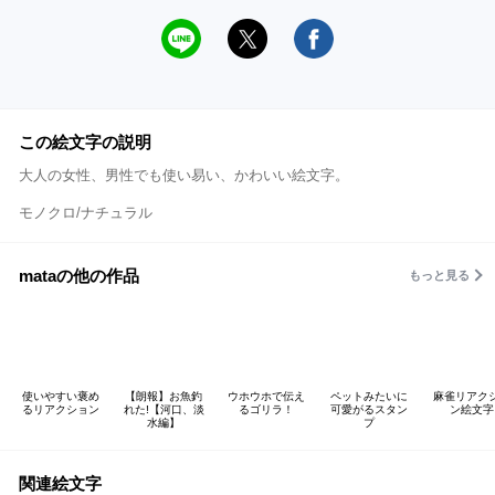
この絵文字の説明
大人の女性、男性でも使い易い、かわいい絵文字。
モノクロ/ナチュラル
mataの他の作品
もっと見る
使いやすい褒め
【朗報】お魚釣
ウホウホで伝え
ペットみたいに
麻雀リアク
るリアクション
れた!【河口、淡
るゴリラ！
可愛がるスタン
ン絵文字
水編】
プ
関連絵文字