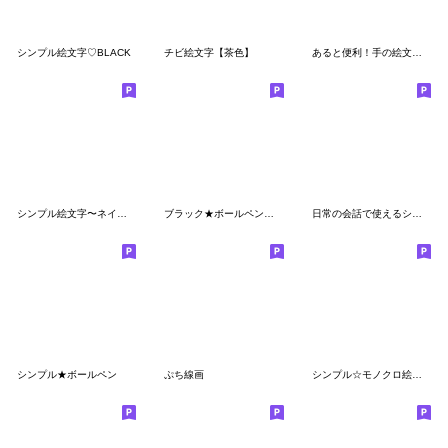
シンプル絵文字♡BLACK
チビ絵文字【茶色】
あると便利！手の絵文字＆顔文字♡
シンプル絵文字〜ネイビーcolor〜
ブラック★ボールペン風シンプル絵文字
日常の会話で使えるシンプル絵文字
シンプル★ボールペン
ぷち線画
シンプル☆モノクロ絵文字１