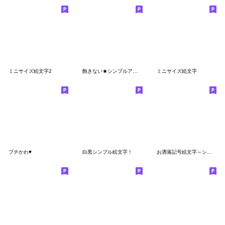
ミニサイズ絵文字2
飽きない★シンプルアイコン
ミニサイズ絵文字
プチかわ♥
白黒シンプル絵文字！
お洒落記号絵文字～シンプル～