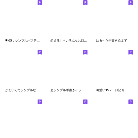
◼️ 05：シンプルパステル絵文字 ◼️
使える!!!＊いろんなお顔の絵文字☺︎♪
ゆるへた手書き絵文字
かわいくてシンプルな絵文字
超シンプル手書きイラスト
可愛い❤︎ハート/記号