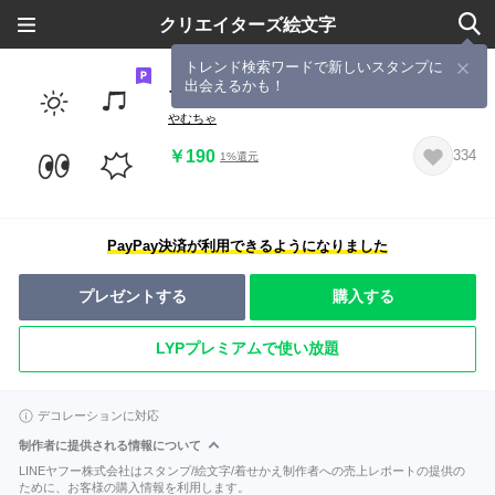
クリエイターズ絵文字
トレンド検索ワードで新しいスタンプに
出会えるかも！
ちいさいきごう01しろくろ
やむちゃ
￥190
334
1%還元
PayPay決済が利用できるようになりました
プレゼントする
購入する
LYPプレミアムで使い放題
デコレーションに対応
制作者に提供される情報について
LINEヤフー株式会社はスタンプ/絵文字/着せかえ制作者への売上レポートの提供の
ために、お客様の購入情報を利用します。