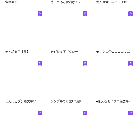
常笑顔 2
持ってると便利なシンプル吹き出し絵文字
大人可愛い♡モノクロシンプル
チビ絵文字【黒】
チビ絵文字【グレー】
モノクロ◎ニコニコマーク
しんぷるプチ絵文字♡
シンプルで可愛い◎線画顔文字 2
●使えるモノクロ絵文字○