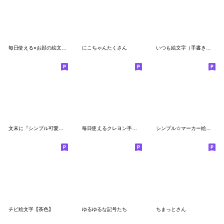
毎日使える○お顔の絵文字☺︎
にこちゃんたくさん
いつも絵文字（手書き風）
文末に『シンプル可愛い』ミニ絵文字♪
毎日使えるクレヨン手書き絵文字♡
シンプル☆マーカー絵文字
チビ絵文字【茶色】
ゆるゆるな記号たち
ちまっとさん