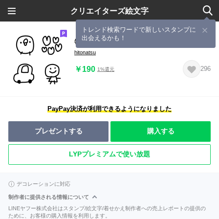
クリエイターズ絵文字
トレンド検索ワードで新しいスタンプに
出会えるかも！
毎日使える雑なイラスト(1)
hitonatsu
￥190
296
1%還元
PayPay決済が利用できるようになりました
プレゼントする
購入する
LYPプレミアムで使い放題
デコレーションに対応
制作者に提供される情報について
LINEヤフー株式会社はスタンプ/絵文字/着せかえ制作者への売上レポートの提供の
ために、お客様の購入情報を利用します。