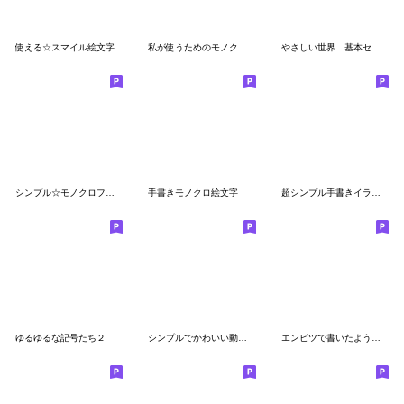
使える☆スマイル絵文字
私が使うためのモノクロシンプル絵文字
やさしい世界 基本セット 白ぶちあり
シンプル☆モノクロフェイス
手書きモノクロ絵文字
超シンプル手書きイラスト
ゆるゆるな記号たち２
シンプルでかわいい動物絵文字
エンピツで書いたようなかわいい基本セット