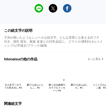
この絵文字の説明
子供が描いたようなシュールな絵文字。どんな背景にも使える白フチ
付き。彼氏 彼女、家族 友達との日常会話に。 スマイル/便利/かわいい/
シンプル/手描き/ブラック/線画
hitonatsuの他の作品
もっと見る
大人女子♡カラ
夏◎りぼんにゃ
動くゆる線画◎
夏◎りぼんぱん
うごく◎ち
フル吹き出し #2
んこ。#1
カラフルメッセ
だ。#1
こ歯 #1
ージ #1
関連絵文字