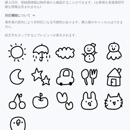
購入日付、登録国情報は制作者から確認することができます。(お客様を直接識別可
能な情報は含まれません)
対応機能について
著作者の意向により非対応になる可能性があります。購入後のキャンセルはできま
せん。
絵文字をタップするとプレビューが表示されます。