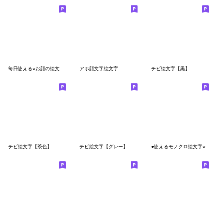
毎日使える○お顔の絵文字☺︎
アホ顔文字絵文字
チビ絵文字【黒】
チビ絵文字【茶色】
チビ絵文字【グレー】
●使えるモノクロ絵文字○