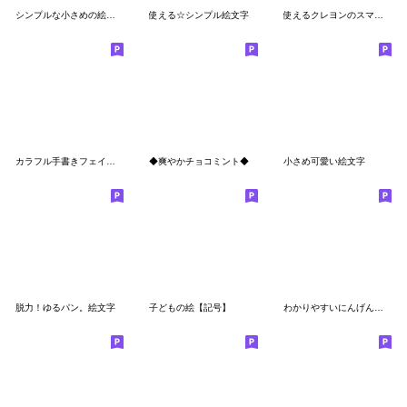
シンプルな小さめの絵文字
使える☆シンプル絵文字
使えるクレヨンのスマイル絵文字
カラフル手書きフェイス絵文字
◆爽やかチョコミント◆
小さめ可愛い絵文字
脱力！ゆるパン。絵文字
子どもの絵【記号】
わかりやすいにんげんの絵文字