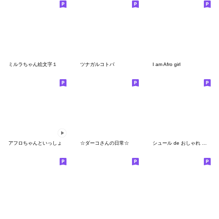
ミルラちゃん絵文字１
ツナガルコトバ
I am Afro girl
アフロちゃんといっしょ
☆ダーコさんの日常☆
シュール de おしゃれ な絵文字◎