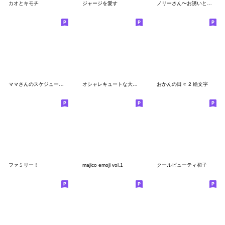
カオとキモチ
ジャージを愛す
ノリーさん〜お誘いと待ち合わせ〜
ママさんのスケジュールもバッチリ☆絵文字
オシャレキュートな大人ガーリー☆絵文字2
おかんの日々 2 絵文字
ファミリー！
majico emoji vol.1
クールビューティ和子