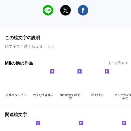
この絵文字の説明
絵文字で可愛く伝えましょ♡
Miiの他の作品
もっと見る
言葉スタンプ♡
色々な生き物♡
気づけばお正月
顔 顔 顔 3
ピンク頭の
♡
子♡
関連絵文字