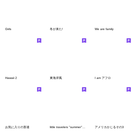
Girls
冬が来た!
We are family
Hawaii 2
東海岸風
I am アフロ
お気に入りの形達
little travelers "summer" emoji
アメリカかじるその3