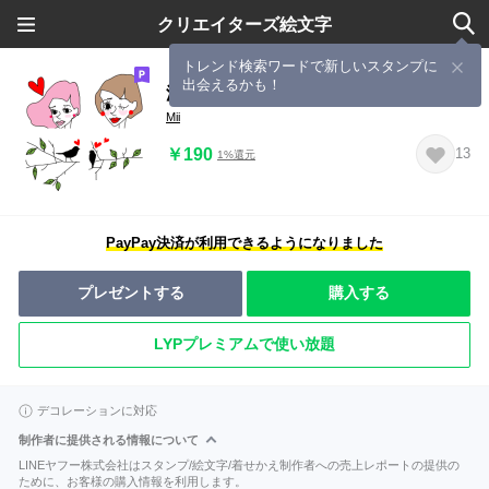
クリエイターズ絵文字
トレンド検索ワードで新しいスタンプに
出会えるかも！
添える(飾り)絵文字♡
Mii
￥190
13
1%還元
PayPay決済が利用できるようになりました
プレゼントする
購入する
LYPプレミアムで使い放題
デコレーションに対応
制作者に提供される情報について
LINEヤフー株式会社はスタンプ/絵文字/着せかえ制作者への売上レポートの提供の
ために、お客様の購入情報を利用します。