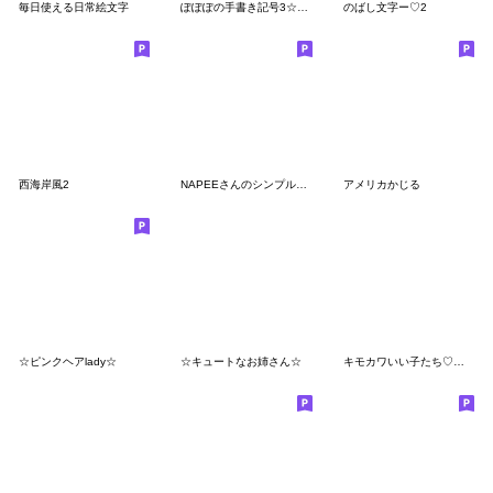
毎日使える日常絵文字
ぽぽぽの手書き記号3☆色んなジャンル編
のばし文字ー♡2
西海岸風2
NAPEEさんのシンプル絵文字と文字
アメリカかじる
☆ピンクヘアlady☆
☆キュートなお姉さん☆
キモカワいい子たち♡顔文字バージョン③