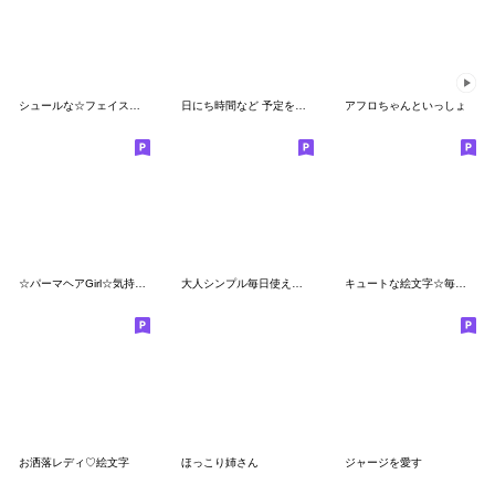
シュールな☆フェイス絵文字
日にち時間など 予定を伝える 絵文字☺︎♪
アフロちゃんといっしょ
☆パーマヘアGirl☆気持ち絵文字
大人シンプル毎日使えるくすみ線画絵文字26
キュートな絵文字☆毎日使える
お洒落レディ♡絵文字
ほっこり姉さん
ジャージを愛す