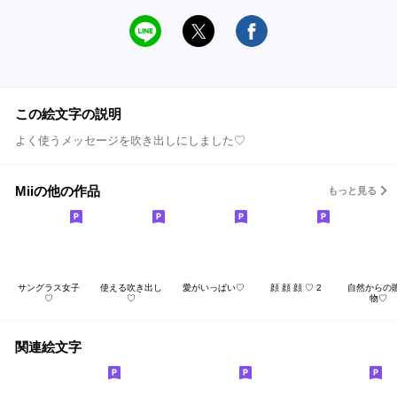
この絵文字の説明
よく使うメッセージを吹き出しにしました♡
Miiの他の作品
もっと見る
サングラス女子
使える吹き出し
愛がいっぱい♡
顔 顔 顔 ♡ 2
自然からの
♡
♡
物♡
関連絵文字