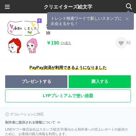
クリエイターズ絵文字
トレンド検索ワードで新しいスタンプに
出会えるかも！
気持ち伝えましょ♡
Mii
￥190
61
1%還元
PayPay決済が利用できるようになりました
プレゼントする
購入する
LYPプレミアムで使い放題
デコレーションに対応
制作者に提供される情報について
LINEヤフー株式会社はスタンプ/絵文字/着せかえ制作者への売上レポートの提供の
ために、お客様の購入情報を利用します。