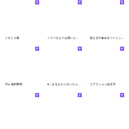
メキシコ風
ノリーさん〜お誘いと待ち合わせ〜
使える!!!★ゆるーーくシュールな絵文字 ◎
The 便利野郎
●〇まるもちリボンちゃん絵文字2〇●
リアクション絵文字