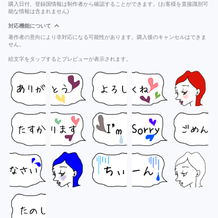
購入日付、登録国情報は制作者から確認することができます。(お客様を直接識別可
能な情報は含まれません)
対応機能について
著作者の意向により非対応になる可能性があります。購入後のキャンセルはできま
せん。
絵文字をタップするとプレビューが表示されます。