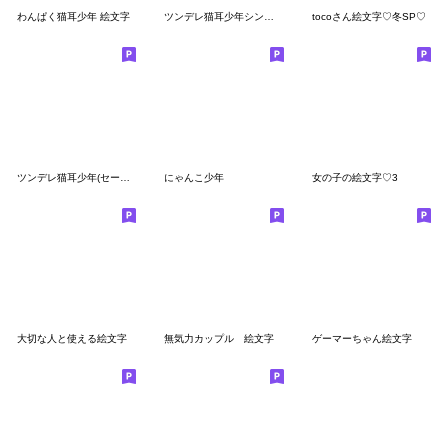
わんぱく猫耳少年 絵文字
ツンデレ猫耳少年シンプル絵文字
tocoさん絵文字♡冬SP♡
ツンデレ猫耳少年(セーラーver)絵文字
にゃんこ少年
女の子の絵文字♡3
大切な人と使える絵文字
無気力カップル 絵文字
ゲーマーちゃん絵文字