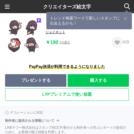
クリエイターズ絵文字
トレンド検索ワードで新しいスタンプに
出会えるかも！
くるみちゃん。のお正月絵文字。
ジョイネット
￥190
419
1%還元
PayPay決済が利用できるようになりました
プレゼントする
購入する
LYPプレミアムで使い放題
デコレーションに対応
制作者に提供される情報について
LINEヤフー株式会社はスタンプ/絵文字/着せかえ制作者への売上レポートの提供の
ために、お客様の購入情報を利用します。