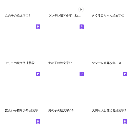
女の子の絵文字♡4
ツンデレ猫耳少年【動く絵文字】
きぐるみちゃん絵文字①
アリスの絵文字【普段使い】
女の子の絵文字♡
ツンデレ猫耳少年 スクールセーター絵文字
ほんわか猫耳少年 絵文字
男の子の絵文字☆3
大切な人と使える絵文字2