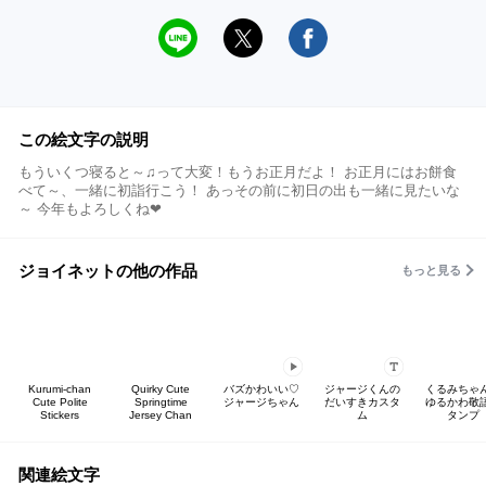
この絵文字の説明
もういくつ寝ると～♫って大変！もうお正月だよ！ お正月にはお餅食
べて～、一緒に初詣行こう！ あっその前に初日の出も一緒に見たいな
～ 今年もよろしくね❤
ジョイネットの他の作品
もっと見る
Kurumi-chan
Quirky Cute
バズかわいい♡
ジャージくんの
くるみちゃ
Cute Polite
Springtime
ジャージちゃん
だいすきカスタ
ゆるかわ敬
Stickers
Jersey Chan
ム
タンプ
関連絵文字