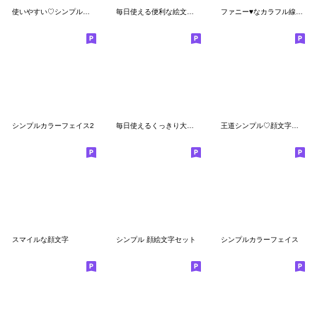
使いやすい♡シンプル絵文字(2)
毎日使える便利な絵文字(1)
ファニー♥️なカラフル線画な顔
シンプルカラーフェイス2
毎日使えるくっきり大きい基本の絵文字
王道シンプル♡顔文字絵文字(4)
スマイルな顔文字
シンプル 顔絵文字セット
シンプルカラーフェイス