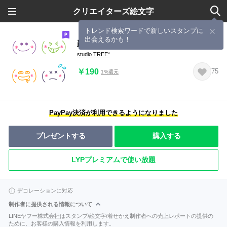
クリエイターズ絵文字
トレンド検索ワードで新しいスタンプに
出会えるかも！
顔文字～カラフルミックス～
studio TREE*
￥190
75
1%還元
PayPay決済が利用できるようになりました
プレゼントする
購入する
LYPプレミアムで使い放題
デコレーションに対応
制作者に提供される情報について
LINEヤフー株式会社はスタンプ/絵文字/着せかえ制作者への売上レポートの提供の
ために、お客様の購入情報を利用します。