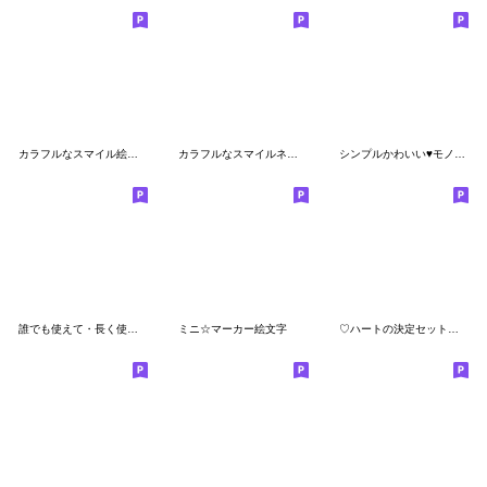
カラフルなスマイル絵文字(5)
カラフルなスマイルネオン絵文字(2)
シンプルかわいい♥️モノクロハート
誰でも使えて・長く使える！
ミニ☆マーカー絵文字
♡ハートの決定セット♡シンプルかわいい