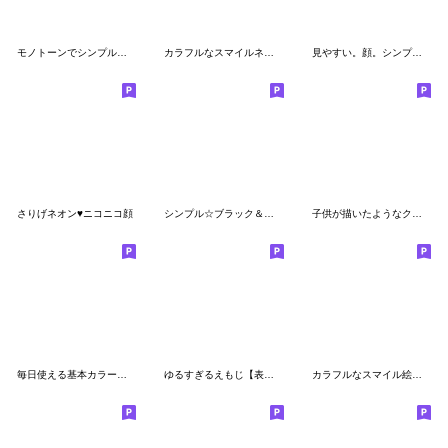
モノトーンでシンプルな絵文字2
カラフルなスマイルネオン絵文字(1)
見やすい。顔。シンプル。
さりげネオン♥️ニコニコ顔
シンプル☆ブラック＆レッド！！
子供が描いたようなクレヨン絵文字(2)
毎日使える基本カラー線画
ゆるすぎるえもじ【表情&記号】
カラフルなスマイル絵文字(10)