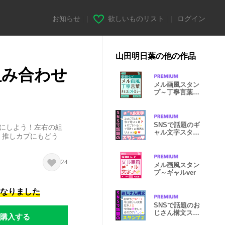
お知らせ
|
欲しいものリスト
|
ログイン
山田明日葉の他の作品
組み合わせ
メル画風スタン
プ～丁寧言葉
Ver.
SNSで話題のギ
にしよう！左右の組
ャル文字スタン
！推しカプにもどう
プ
24
メル画風スタン
プ～ギャルver
になりました
SNSで話題のお
じさん構文スタ
購入する
ンプ2