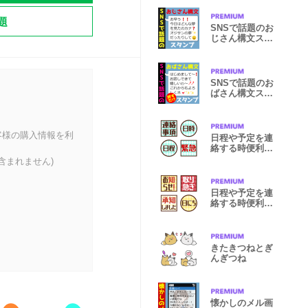
題
SNSで話題のお
じさん構文スタ
ンプ
SNSで話題のお
ばさん構文スタ
ンプ
客様の購入情報を利
日程や予定を連
絡する時便利な
アイコン
含まれません)
日程や予定を連
絡する時便利な
アイコン2
きたきつねとぎ
んぎつね
懐かしのメル画