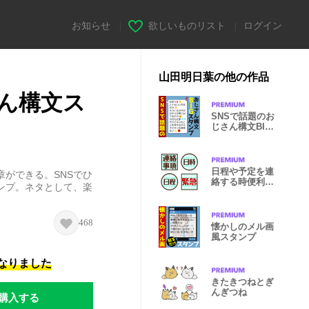
お知らせ
|
欲しいものリスト
|
ログイン
山田明日葉の他の作品
さん構文ス
SNSで話題のお
じさん構文BIG
スタンプ
日程や予定を連
ができる。SNSでひ
絡する時便利な
ンプ。ネタとして、楽
アイコン
468
懐かしのメル画
風スタンプ
になりました
きたきつねとぎ
んぎつね
購入する