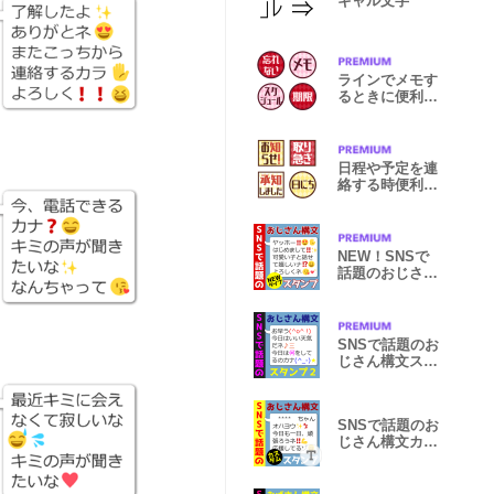
ギャル文字
ラインでメモす
るときに便利な
アイコン
日程や予定を連
絡する時便利な
アイコン2
NEW！SNSで
話題のおじさん
構文スタンプ
SNSで話題のお
じさん構文スタ
ンプ2
SNSで話題のお
じさん構文カス
タムスタンプ