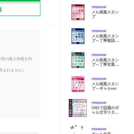
題
メル画風スタン
プ
メル画風スタン
プ～丁寧敬語
Ver.
客様の購入情報を利
メル画風スタン
プ～丁寧言葉
Ver.
含まれません)
メル画風スタン
プ～ギャルver
SNSで話題のギ
ャル文字スタン
プ