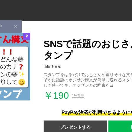
！
SNSで話題のおじ
タンプ
山田明日葉
スタンプをはるだけでおじさんが送りそうな文章
そかに話題のオジサン構文が簡単に送れるスタ
しく使ってネ。オジサンとの約束だヨ
￥190
1%還元
PayPay決済が利用できるよう
プレゼントする