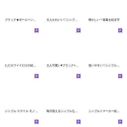
ブラック★ボールペン風シンプル絵文字
大人かわいい♡シンプルな絵文字(フチあり)
懐かしい＊落書き絵文字
ただカワイイだけの絵文字
大人可愛い♥ブラック×アイスグレー
使いやすい♡シンプル絵文字(1)
シンプル スマイル モノトーン絵文字
毎日使えるシンプルな絵文字♪
シンプル☆マーカー絵文字