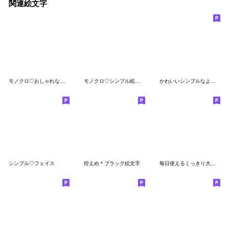
関連絵文字
モノクロ♡おしゃれなスマイル絵文字
モノクロ♡シンプル絵文字
かわいいシンプルなよく使う絵文字♥チョコ
シンプル♡フェイス
控えめ＊ブラック絵文字
毎日使えるくっきり大きなスマイル絵文字