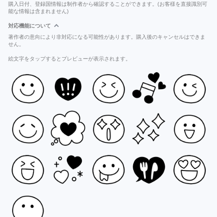
購入日付、登録国情報は制作者から確認することができます。(お客様を直接識別可
能な情報は含まれません)
対応機能について
著作者の意向により非対応になる可能性があります。購入後のキャンセルはできま
せん。
絵文字をタップするとプレビューが表示されます。