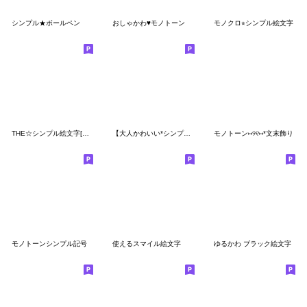
シンプル★ボールペン
おしゃかわ♥モノトーン
モノクロ⭐︎シンプル絵文字
THE☆シンプル絵文字[モノクロ】
【大人かわいい*シンプル*ミニ絵文字】
モノトーン⑅୨୧⑅*文末飾り
モノトーンシンプル記号
使えるスマイル絵文字
ゆるかわ ブラック絵文字