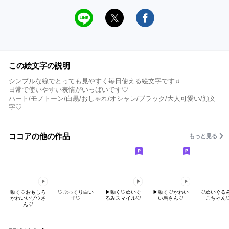
この絵文字の説明
シンプルな線でとっても見やすく毎日使える絵文字です♫
日常で使いやすい表情がいっぱいです♡
ハート/モノトーン/白黒/おしゃれ/オシャレ/ブラック/大人可愛い/顔文
字♡
ココアの他の作品
もっと見る
動く♡おもしろ
♡ぷっくり白い
▶︎動く♡ぬいぐ
▶︎動く♡かわい
♡ぬいぐる
かわいいゾウさ
子♡
るみスマイル♡
い馬さん♡
こちゃん
ん♡