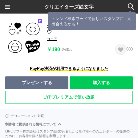
クリエイターズ絵文字
トレンド検索ワードで新しいスタンプに
出会えるかも！
オトナかわいい♡モノクロ×スマイル
♡
ココア
￥190
600
1%還元
PayPay決済が利用できるようになりました
プレゼントする
購入する
LYPプレミアムで使い放題
デコレーションに対応
制作者に提供される情報について
LINEヤフー株式会社はスタンプ/絵文字/着せかえ制作者への売上レポートの提供の
ために、お客様の購入情報を利用します。