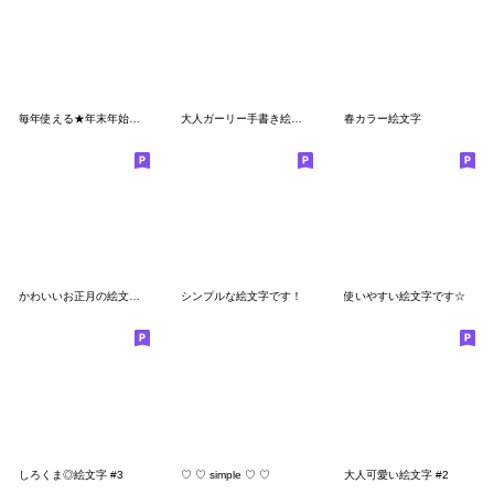
毎年使える★年末年始の絵文字【再販
大人ガーリー手書き絵文字☆
春カラー絵文字
かわいいお正月の絵文字【再販】
シンプルな絵文字です！
使いやすい絵文字です☆
しろくま◎絵文字 #3
♡ ♡ simple ♡ ♡
大人可愛い絵文字 #2