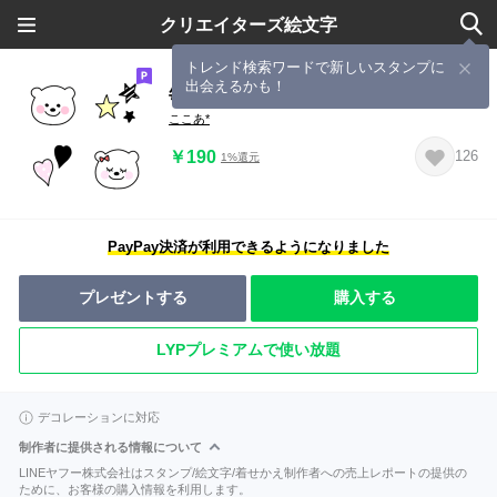
クリエイターズ絵文字
トレンド検索ワードで新しいスタンプに
出会えるかも！
毎日使える絵文字*白くま
ここあ*
￥190
126
1%還元
PayPay決済が利用できるようになりました
プレゼントする
購入する
LYPプレミアムで使い放題
デコレーションに対応
制作者に提供される情報について
LINEヤフー株式会社はスタンプ/絵文字/着せかえ制作者への売上レポートの提供の
ために、お客様の購入情報を利用します。