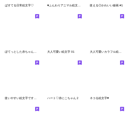
ぱすてる日常絵文字♡
♥︎ふんわりアニマル絵文字♥︎
使える◎かわいい線画 #1
ぽてっとした赤ちゃんうさぎ♡*+
大人可愛い絵文字 01
大人可愛いカラフル絵文字♩
使いやすい絵文字です☆☆
ハート♡赤にこちゃん２
ネコる絵文字♥