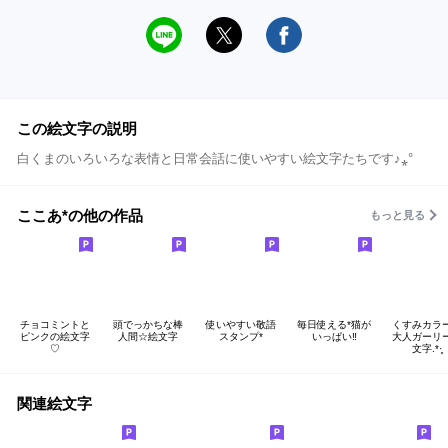
この絵文字の説明
白くまのいろいろな表情と日常会話に使いやすい絵文字たちです♪⁎°
ここあ*の他の作品
もっと見る
チョコミントと
頭でっかちな棒
使いやすい敬語
毎日使える*猫が
くすみカラ
ピンクの絵文字
人間☆絵文字
スタンプ*
いっぱい‼︎
大人ガーリ
♡
文字.*·̩͙
関連絵文字