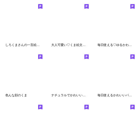
しろくまさんの一言絵文字
大人可愛い♡くま絵文字♡
毎日使える♡ゆるかわくまさん絵文字(2)
色んな顔のくま
ナチュラルでかわいい絵文字2
毎日使えるかわいいパンダ絵文字(3)