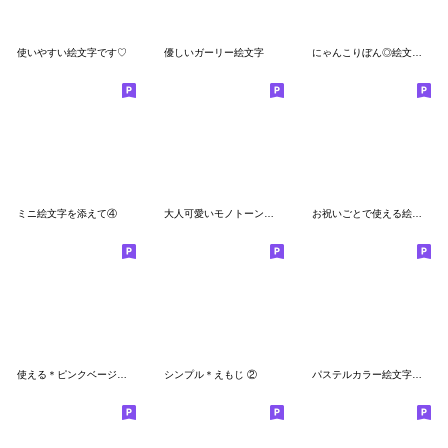
使いやすい絵文字です♡
優しいガーリー絵文字
にゃんこりぼん◎絵文字 #3
ミニ絵文字を添えて④
大人可愛いモノトーン絵文字
お祝いごとで使える絵文字☆
使える＊ピンクベージュな絵文字◎
シンプル＊えもじ ②
パステルカラー絵文字セット