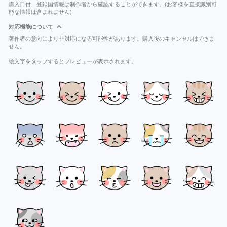
購入日付、登録国情報は制作者から確認することができます。(お客様を直接識別可
能な情報は含まれません)
対応機能について
著作者の意向により非対応になる可能性があります。購入後のキャンセルはできま
せん。
絵文字をタップするとプレビューが表示されます。