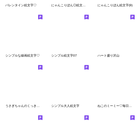
バレンタイン絵文字♡
にゃんこりぼん◎絵文字 #2
にゃんこりぼん絵文字(9)
シンプルな線画絵文字♡
シンプル絵文字07
ハート盛り沢山
うさぎちゃんのくっきり絵文字
シンプル大人絵文字
ねこのミーミー♡毎日使える絵文字