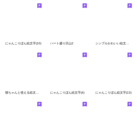
にゃんこりぼん絵文字(10)
ハート盛り沢山2
シンプルかわいい絵文字です！2
猫ちゃんと使える絵文字たち
にゃんこりぼん絵文字(4)
にゃんこりぼん絵文字(13)