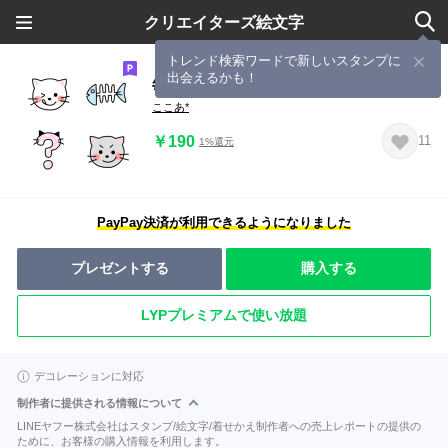
クリエイターズ絵文字
トレンド検索ワードで新しいスタンプに
出会えるかも！
毎日使える*猫がいっぱい‼︎
ここあ*
￥190
11
1%還元
PayPay決済が利用できるようになりました
プレゼントする
購入する
LYPプレミアムで使い放題
デコレーションに対応
制作者に提供される情報について
LINEヤフー株式会社はスタンプ/絵文字/着せかえ制作者への売上レポートの提供の
ために、お客様の購入情報を利用します。