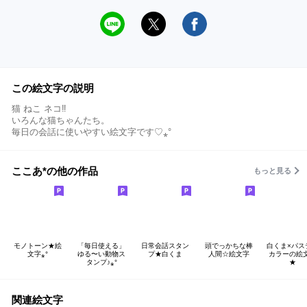
この絵文字の説明
猫 ねこ ネコ‼︎
いろんな猫ちゃんたち。
毎日の会話に使いやすい絵文字です♡⁎°
ここあ*の他の作品
もっと見る
モノトーン★絵
「毎日使える」
日常会話スタン
頭でっかちな棒
白くま×パス
文字⁎°
ゆる〜い動物ス
プ★白くま
人間☆絵文字
カラーの絵
タンプ♪⁎°
★
関連絵文字