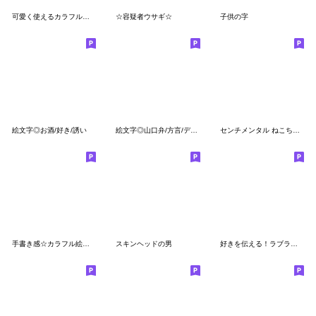
可愛く使えるカラフル絵文字
☆容疑者ウサギ☆
子供の字
絵文字◎お酒/好き/誘い
絵文字◎山口弁/方言/デコ文字
センチメンタル ねこちゃん♡スマイル
手書き感☆カラフル絵文字☆
スキンヘッドの男
好きを伝える！ラブラブ絵文字