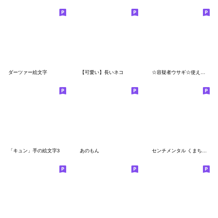
ダーツァー絵文字
【可愛い】長いネコ
☆容疑者ウサギ☆使える絵文字2
「キュン」手の絵文字3
あのもん
センチメンタル くまちゃん♡ラブ