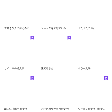
大好きな人に伝えるハートの絵文字
ショックを受けている絵文字
ぶたぶたこぶた
サイコロの絵文字
落武者さん
ホラー文字
ゆるい消防士 絵文字
パリピポウサギ7(絵文字)
ツッコミ絵文字（顔文字編2）