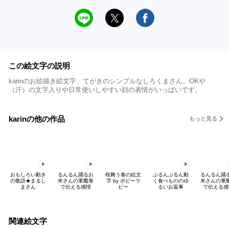
この絵文字の説明
karinのお絵描き絵文字、てがきのシンプルなしろくまさん。OKや
（汗）の文字入りや日常使いしやすい顔の表情がいっぱいです。
karinの他の作品
もっと見る
おもしろい動き
るんるん踊るお
桜舞う春の絵文
ぷるんぷるん動
るんるん踊
の敬語★まるし
米さんの軍艦巻
字 by ポピーラ
く食べもののゆ
米さんの軍
まさん
で伝える感情
ビー
るいお返事
で伝える感
関連絵文字