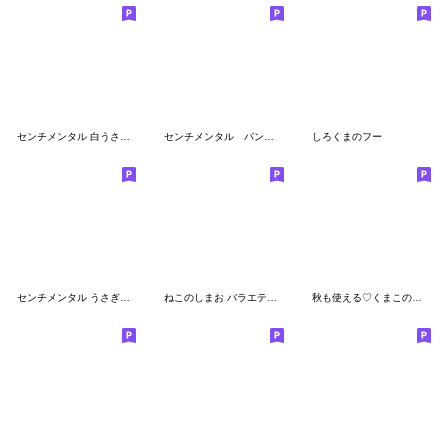
センチメンタル 白うさちゃん
センチメンタル パンダちゃん 基本セット
しろくまのフー
センチメンタル うさぎちゃん
ねこのしまお バラエティパック
秋も使える♡くまこの絵文字