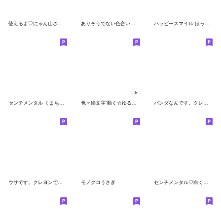
使えるよ♡にゃん山さんでーーす
ありそうでない色合いミックス絵文字♡poca
ハッピースマイル ほっぺちゃん
センチメンタル くまちゃん♡毎日セット
色々絵文字“動く☆ゆるクマさんだよ”
パンダなんです。クレヨンなんです。
ウサです。クレヨンです。
モノクロうさぎ
センチメンタル♡白くまちゃん