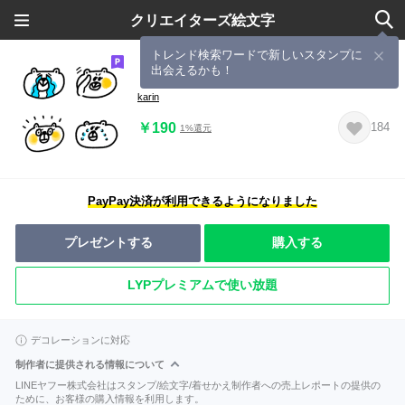
クリエイターズ絵文字
トレンド検索ワードで新しいスタンプに
出会えるかも！
しろいくま3
karin
￥190
184
1%還元
PayPay決済が利用できるようになりました
プレゼントする
購入する
LYPプレミアムで使い放題
デコレーションに対応
制作者に提供される情報について
LINEヤフー株式会社はスタンプ/絵文字/着せかえ制作者への売上レポートの提供の
ために、お客様の購入情報を利用します。