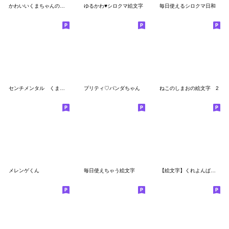
かわいいくまちゃんの絵文字【第2弾】
ゆるかわ♥シロクマ絵文字
毎日使えるシロクマ日和
センチメンタル くまちゃん
プリティ♡パンダちゃん
ねこのしまおの絵文字 2
メレンゲくん
毎日使えちゃう絵文字
【絵文字】くれよんぱんだ