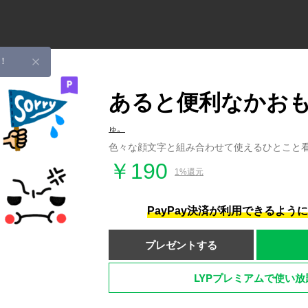
！
あると便利なかお
ゅ。
色々な顔文字と組み合わせて使えるひとこと
￥190
1%還元
PayPay決済が利用できるよう
プレゼントする
LYPプレミアムで使い放