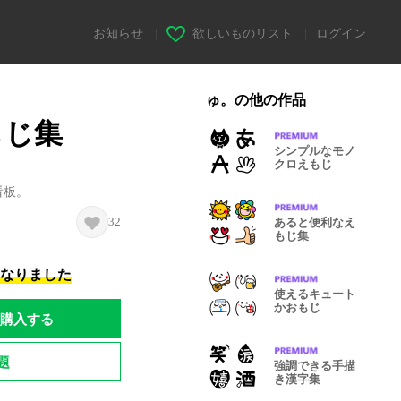
お知らせ
|
欲しいものリスト
|
ログイン
ゅ。の他の作品
もじ集
シンプルなモノ
クロえもじ
看板。
32
あると便利なえ
もじ集
になりました
使えるキュート
かおもじ
購入する
題
強調できる手描
き漢字集