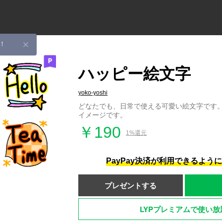
！
ハッピー絵文字
yoko-yoshi
どなたでも、日常で使える可愛い絵文字です
イメージです。
￥190
1%還元
PayPay決済が利用できるよう
プレゼントする
LYPプレミアムで使い放