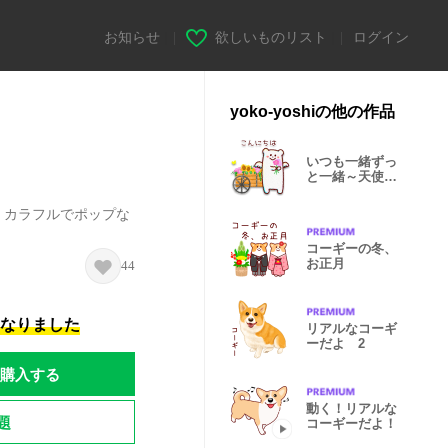
お知らせ
|
欲しいものリスト
|
ログイン
yoko-yoshiの他の作品
いつも一緒ずっ
と一緒～天使ち
ゃん～
。カラフルでポップな
コーギーの冬、
お正月
44
になりました
リアルなコーギ
ーだよ 2
購入する
動く！リアルな
題
コーギーだよ！