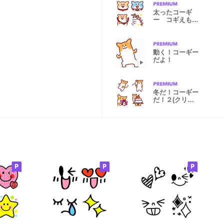
太ったコーギ
ー コギえもん
絵文字
動く！コーギー
だよ！
冬だ！コーギー
だ！２(クリス
マス、お正月)