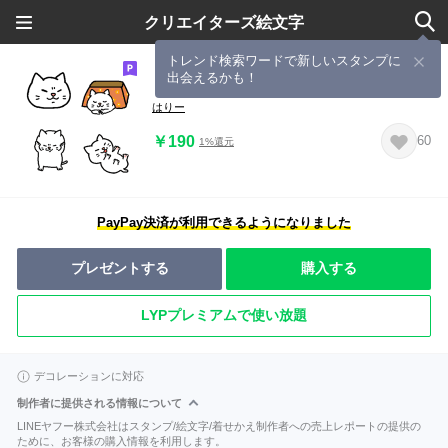
クリエイターズ絵文字
トレンド検索ワードで新しいスタンプに
出会えるかも！
しろねこニャリーの絵文字(冬など）
はりー
￥190
60
1%還元
PayPay決済が利用できるようになりました
プレゼントする
購入する
LYPプレミアムで使い放題
デコレーションに対応
制作者に提供される情報について
LINEヤフー株式会社はスタンプ/絵文字/着せかえ制作者への売上レポートの提供の
ために、お客様の購入情報を利用します。