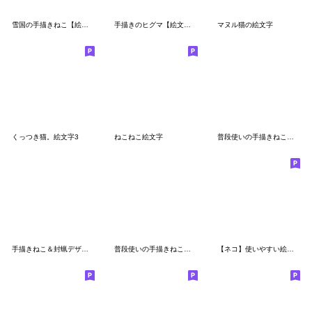
雪国の手描きねこ【絵文字】
手描きのヒグマ【絵文字】
マヌル猫の絵文字
くっつき猫。絵文字3
ねこねこ絵文字
普段使いの手描きねこ５《庶民の暮らし編》
手描きねこ＆封蝋デザイン
普段使いの手描きねこ３《三毛＆トラ・冬》
【ネコ】使いやすい絵文字