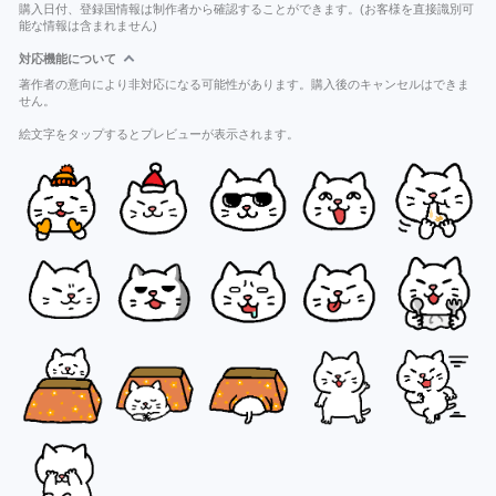
購入日付、登録国情報は制作者から確認することができます。(お客様を直接識別可
能な情報は含まれません)
対応機能について
著作者の意向により非対応になる可能性があります。購入後のキャンセルはできま
せん。
絵文字をタップするとプレビューが表示されます。