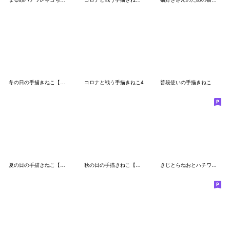
冬の日の手描きねこ【絵文字】
コロナと戦う手描きねこ4
普段使いの手描きねこ
夏の日の手描きねこ【絵文字】
秋の日の手描きねこ【絵文字】
きじとらねおとハチワレしゃちの便利絵文字