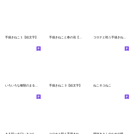
手描きねこ１【絵文字】
手描きねこと春の花【絵文字】
コロナと戦う手描きねこ３
いろいろな種類のまるがおネコ絵文字
手描きねこ３【絵文字】
ねこネコねこ
まる顔ハチワレネコちゃんシンプル絵文字
コロナと戦う手描きねこ【絵文字】
猫好きさんのための猫づくし絵文字