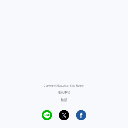
Copyright©Gao.chian Sale Region
注意事項
檢舉