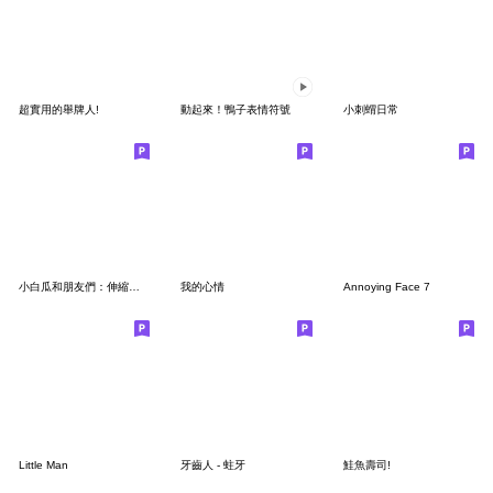
超實用的舉牌人!
動起來！鴨子表情符號
小刺蝟日常
小白瓜和朋友們：伸縮自如
我的心情
Annoying Face 7
Little Man
牙齒人 - 蛀牙
鮭魚壽司!