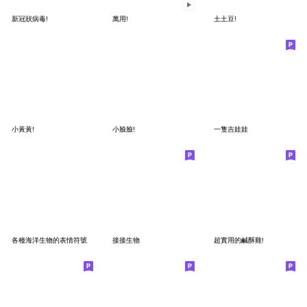
新冠狀病毒!
萬用!
土土豆!
小黃黃!
小臉臉!
一隻吉娃娃
各種海洋生物的表情符號
接接生物
超實用的鹹酥雞!