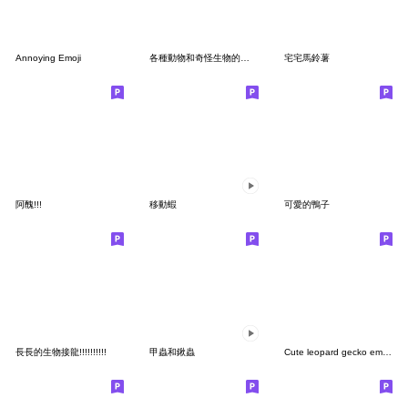
Annoying Emoji
各種動物和奇怪生物的表情符號
宅宅馬鈴薯
阿醜!!!
移動蝦
可愛的鴨子
長長的生物接龍!!!!!!!!!!
甲蟲和鍬蟲
Cute leopard gecko emoji set