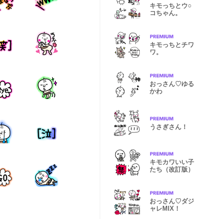
キモっちとウ○
コちゃん。
キモっちとチワ
ワ。
おっさん♡ゆる
かわ
うさぎさん！
キモカワいい子
たち（改訂版）
おっさん♡ダジ
ャレMIX！