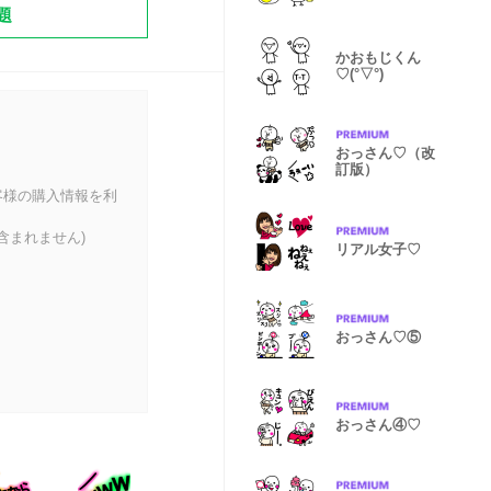
題
かおもじくん
♡(°▽°)
おっさん♡（改
訂版）
客様の購入情報を利
含まれません)
リアル女子♡
おっさん♡⑤
おっさん④♡