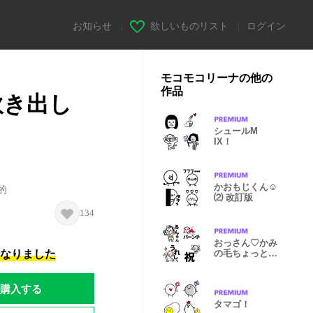
お知らせ
|
欲しいものリスト
|
ログイン
モコモコリーナの他の
作品
吹き出し
シュールM
IX！
かおもじくん☺︎
的
⑵ 改訂版
134
おっさん♡かみ
になりました
の毛ちょっとふ
えました。
購入する
タマゴ！