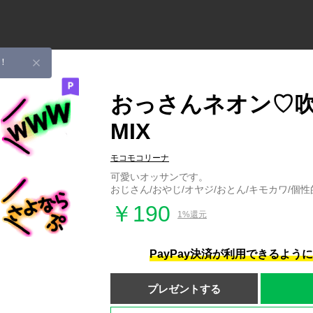
！
おっさんネオン♡
MIX
モコモコリーナ
可愛いオッサンです。
おじさん/おやじ/オヤジ/おとん/キモカワ/個性
￥190
1%還元
PayPay決済が利用できるよう
プレゼントする