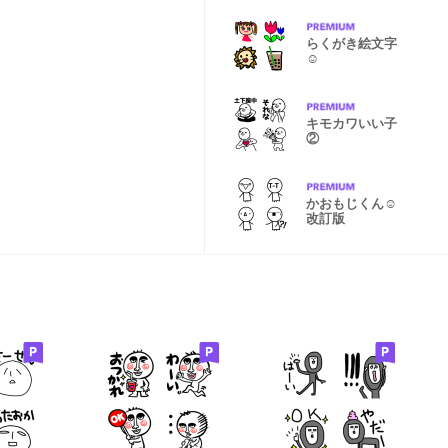
らくがき絵文字
☺︎
キモカワいい子
②
かおもじくん☺︎
改訂版