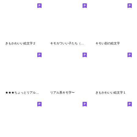
きもかわいい絵文字２
キモカワいい子たち（改訂版）
キモい顔の絵文字
★★★ちょっとリアルな面白い顔文字
リアル系キモ字〜
きもかわいい絵文字１