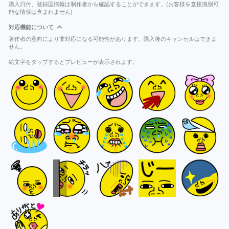
購入日付、登録国情報は制作者から確認することができます。(お客様を直接識別可
能な情報は含まれません)
対応機能について
著作者の意向により非対応になる可能性があります。購入後のキャンセルはできま
せん。
絵文字をタップするとプレビューが表示されます。