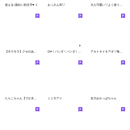
使える♪面白い顔文字♥ １
おっさん④♡
大人可愛い♡よく使う感情表現の絵文字♡
【モラモラ】クセのある少年の絵文字
OH！パンダ！パンダ！パンダ！１
アカトキドキアオ♡毎日使える
たらこちゃん【でか文字】吹き出し絵文字
ミニモアイ
全力おかっぱちゃん