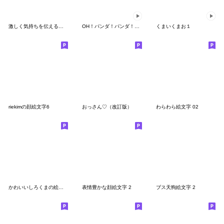
激しく気持ちを伝える絵文字
OH！パンダ！パンダ！パンダ！3
くまいくまお１
riekimの顔絵文字6
おっさん♡（改訂版）
わらわら絵文字 02
かわいいしろくまの絵文字
表情豊かな顔絵文字 2
ブス天狗絵文字 2