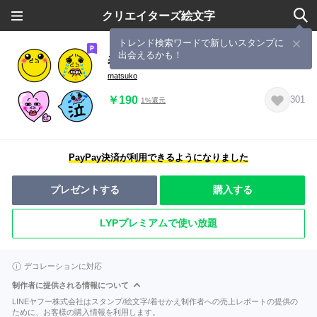
クリエイターズ絵文字
トレンド検索ワードで新しいスタンプに
出会えるかも！
表情豊かな絵文字4
matsuko
￥190
301
1%還元
PayPay決済が利用できるようになりました
プレゼントする
購入する
LYPプレミアムで使い放題
デコレーションに対応
制作者に提供される情報について
LINEヤフー株式会社はスタンプ/絵文字/着せかえ制作者への売上レポートの提供の
ために、お客様の購入情報を利用します。