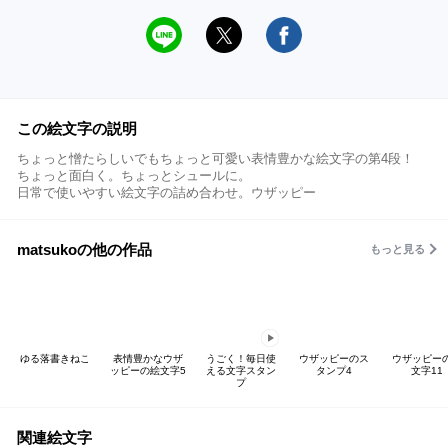
この絵文字の説明
ちょっと憎たらしいでもちょっと可愛い表情豊かな絵文字の第4段！
ちょっと面白く。ちょっとシュールに。
日常で使いやすい絵文字の詰め合わせ。ウザッピー
matsukoの他の作品
もっと見る
ゆる落書きねこ
表情豊かなウザ
うごく！毎日使
ウザッピーのス
ウザッピー
ッピーの絵文字5
える文字スタン
タンプ4
文字11
プ
関連絵文字