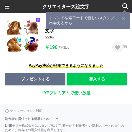
クリエイターズ絵文字
トレンド検索ワードで新しいスタンプに
出会えるかも！
ダックスフンドの日常会話に便利な絵
文字
pochi7
￥190
39
1%還元
PayPay決済が利用できるようになりました
プレゼントする
購入する
LYPプレミアムで使い放題
デコレーションに対応
制作者に提供される情報について
LINEヤフー株式会社はスタンプ/絵文字/着せかえ制作者への売上レポートの提供の
ために、お客様の購入情報を利用します。