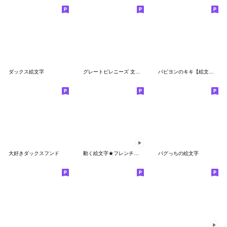
ダックス絵文字
グレートピレニーズ 文字付 使い易い絵文字
パピヨンのキキ【絵文字】
大好きダックスフンド
動く絵文字★フレンチブル.ボストンテリア)
パグっちの絵文字