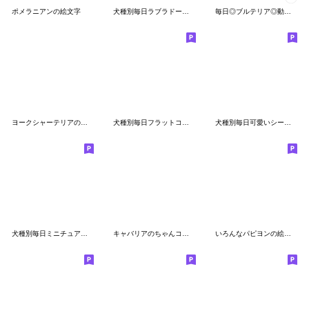
ポメラニアンの絵文字
犬種別毎日ラブラドールレトリーバー絵文字
毎日◎ブルテリア◎動く絵文字
ヨークシャーテリアのルークさん
犬種別毎日フラットコーテッドレトリーバー
犬種別毎日可愛いシーズー犬絵文字
犬種別毎日ミニチュアダックスフンド絵文字
キャバリアのちゃんココ。実写版。絵文字
いろんなパピヨンの絵文字