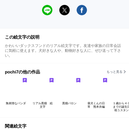
この絵文字の説明
かわいいダックスフンドのリアル絵文字です。友達や家族の日常会話
に気軽に使えます。犬好きな人や、動物好きな人に、ぜひ送って下さ
い。
pochi7の他の作品
もっと見る
無表情なパンダ
リアル黒猫 絵
黒猫バロン
柴犬くんの日
１歳から４
文字
常 熊本弁編
までの誕生
祝うスタン
関連絵文字