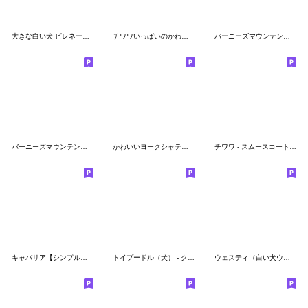
大きな白い犬 ピレネー犬 【絵文字】
チワワいっぱいのかわいい絵文字
バーニーズマウンテンドッグシンプル絵文字
バーニーズマウンテンドッグの絵文字です。
かわいいヨークシャテリア
チワワ - スムースコート（犬）
キャバリア【シンプル使いやすい】絵文字
トイプードル（犬） - クリーム - 表情 1/2
ウェスティ（白い犬ウエスティ）