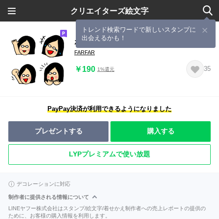
クリエイターズ絵文字
トレンド検索ワードで新しいスタンプに
出会えるかも！
ボブカットのめがね女
FARFAR
￥190
35
1%還元
PayPay決済が利用できるようになりました
プレゼントする
購入する
LYPプレミアムで使い放題
デコレーションに対応
制作者に提供される情報について
LINEヤフー株式会社はスタンプ/絵文字/着せかえ制作者への売上レポートの提供の
ために、お客様の購入情報を利用します。