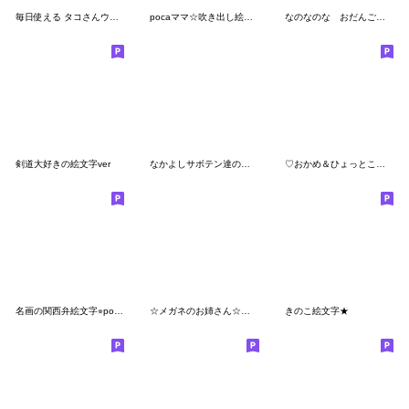
毎日使える タコさんウインナーの絵文字
pocaママ☆吹き出し絵文字【関西弁】
なのなのな おだんごの絵文字
剣道大好きの絵文字ver
なかよしサボテン達の日常会話 絵文字
♡おかめ＆ひょっとこ♡笑える絵文字
名画の関西弁絵文字⭐︎pocaママ
☆メガネのお姉さん☆の気持ち
きのこ絵文字★