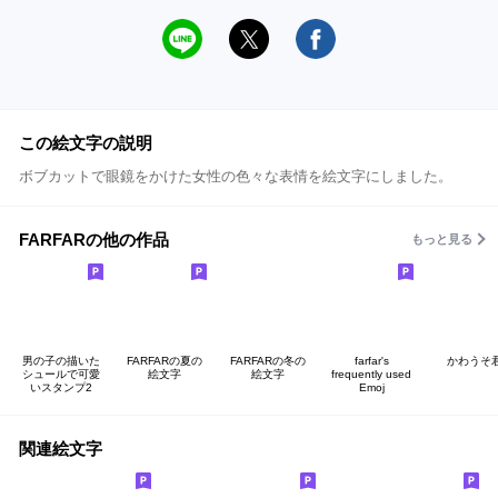
この絵文字の説明
ボブカットで眼鏡をかけた女性の色々な表情を絵文字にしました。
FARFARの他の作品
もっと見る
男の子の描いた
FARFARの夏の
FARFARの冬の
farfar's
かわうそ
シュールで可愛
絵文字
絵文字
frequently used
いスタンプ2
Emoj
関連絵文字