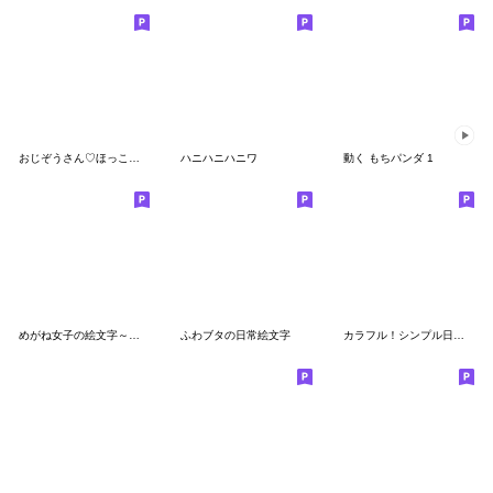
おじぞうさん♡ほっこりペン筆
ハニハニハニワ
動く もちパンダ 1
めがね女子の絵文字～一つ結び
ふわブタの日常絵文字
カラフル！シンプル日常★絵文字