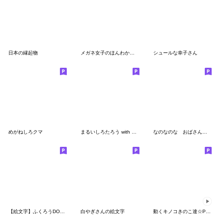
日本の縁起物
メガネ女子のほんわか絵文字
シュールな幸子さん
めがねしろクマ
まるいしろたろう with 昭和
なのなのな おばさん全身絵文字
【絵文字】ふくろうDONツインズ
白やぎさんの絵文字
動くキノコきのこ達☆POCAママ