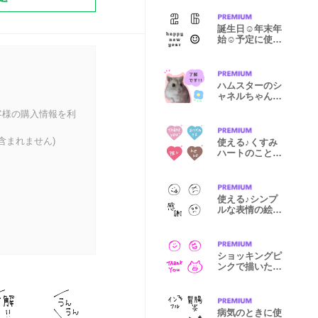
誕生日☺︎年末年
始☺︎予定に使え
る数字!!★
ハムスターのシ
ャネルちゃん☺︎
♪2
客様の購入情報を利
含まれません)
使える♪くすみ
ハートのことば
の絵文字♡
使える♪シンプ
ルな表情の絵文
字☺︎
ショッキングピ
ンクで描いた絵
文字☺︎♪
病気のときに使