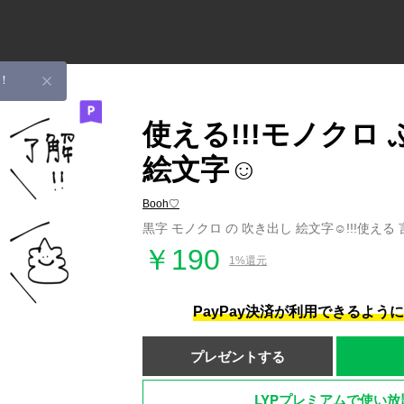
！
使える!!!モノクロ
絵文字☺︎
Booh♡
黒字 モノクロ の 吹き出し 絵文字☺︎!!!使える 
￥190
1%還元
PayPay決済が利用できるよう
プレゼントする
LYPプレミアムで使い放