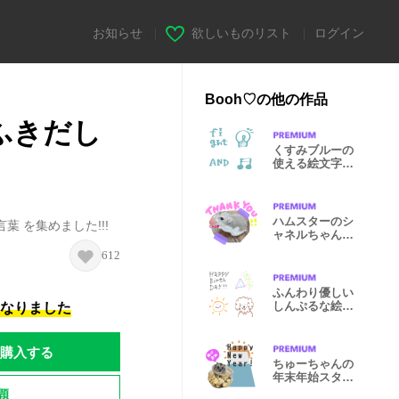
お知らせ
|
欲しいものリスト
|
ログイン
Booh♡の他の作品
 ふきだし
くすみブルーの
使える絵文字☺︎
♪
ハムスターのシ
言葉 を集めました!!!
ャネルちゃん☺︎
♪
612
ふんわり優しい
しんぷるな絵文
になりました
字☺︎♪.
購入する
ちゅーちゃんの
年末年始スタン
プ♡
題