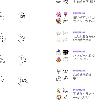
える絵文字 3!!?
使いやすい！カ
ラフルでかわい
い絵文字☺︎
しんぷるなかわ
いい絵文字☺︎
ハッピーハロウ
ィーン ☺︎♪
お絵描き絵文
字！！
手描きイラスト
noかわいい絵
文字☺︎♪