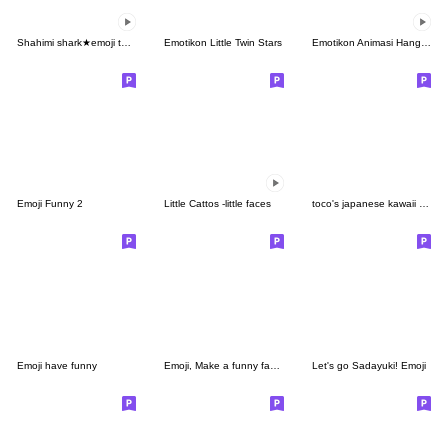
Shahimi shark★emoji twisting and turning
Emotikon Little Twin Stars
Emotikon Animasi Hangyodon
Emoji Funny 2
Little Cattos -little faces
toco's japanese kawaii with love 18.
Emoji have funny
Emoji, Make a funny face by I am a funny
Let's go Sadayuki! Emoji