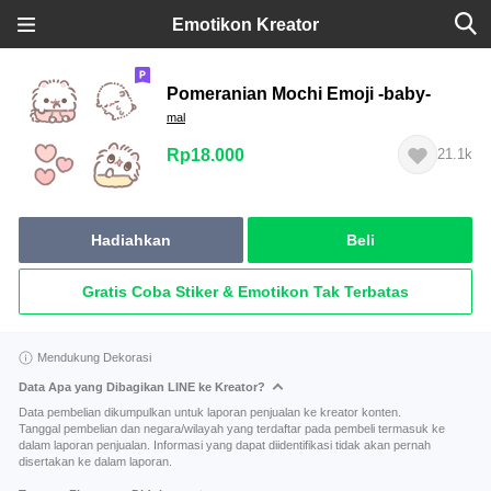
Emotikon Kreator
Pomeranian Mochi Emoji -baby-
mal
Rp18.000
21.1k
Hadiahkan
Beli
Gratis Coba Stiker & Emotikon Tak Terbatas
Mendukung Dekorasi
Data Apa yang Dibagikan LINE ke Kreator?
Data pembelian dikumpulkan untuk laporan penjualan ke kreator konten.
Tanggal pembelian dan negara/wilayah yang terdaftar pada pembeli termasuk ke
dalam laporan penjualan. Informasi yang dapat diidentifikasi tidak akan pernah
disertakan ke dalam laporan.