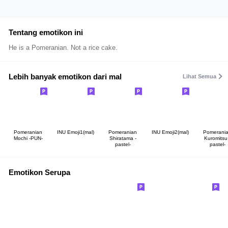
Tentang emotikon ini
He is a Pomeranian. Not a rice cake.
Lebih banyak emotikon dari mal
Lihat Semua
Pomeranian
INU Emoji1(mal)
Pomeranian
INU Emoji2(mal)
Pomerani
Mochi -PUN-
Shiratama -
Kuromitsu
pastel-
pastel-
Emotikon Serupa