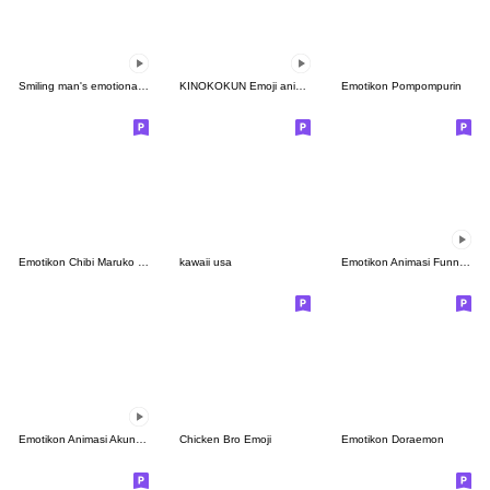
Smiling man's emotional explosion Emoji
KINOKOKUN Emoji anime5
Emotikon Pompompurin
Emotikon Chibi Maruko Chan
kawaii usa
Emotikon Animasi Funny Monkey
Emotikon Animasi Akunya and Maonya
Chicken Bro Emoji
Emotikon Doraemon