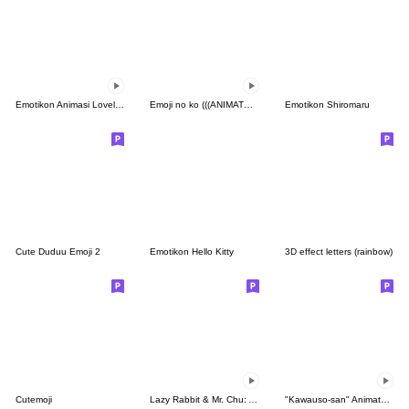
Emotikon Animasi Lovely Tooji
Emoji no ko (((ANIMATED))) Snug & Cozy
Emotikon Shiromaru
Cute Duduu Emoji 2
Emotikon Hello Kitty
3D effect letters (rainbow)
Cutemoji
Lazy Rabbit & Mr. Chu: Animated Emoji
"Kawauso-san" Animated Emoji 2